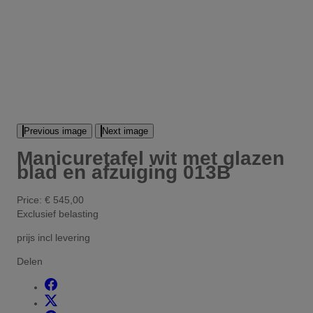
Previous image
Next image
Manicuretafel wit met glazen
blad en afzuiging 013B
Price:
€ 545,00
Exclusief belasting
prijs incl levering
Delen