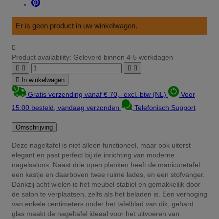
Er is geen product in uw winkelwagen.

Product availability:
Geleverd binnen 4-5 werkdagen





In winkelwagen
Gratis verzending vanaf € 70,- excl. btw (NL)
Voor
15:00 besteld, vandaag verzonden
Telefonisch Support
Omschrijving
Deze nageltafel is niet alleen functioneel, maar ook uiterst
elegant en past perfect bij de inrichting van moderne
nagelsalons. Naast drie open planken heeft de manicuretafel
een kastje en daarboven twee ruime lades, en een stofvanger.
Dankzij acht wielen is het meubel stabiel en gemakkelijk door
de salon te verplaatsen, zelfs als het beladen is. Een verhoging
van enkele centimeters onder het tafelblad van dik, gehard
glas maakt de nageltafel ideaal voor het uitvoeren van