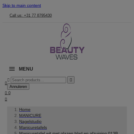
Skip to main content
Call us: +31 77 8795430
MENU



Annuleren

0

Home
MANICURE
Nagelstudio
Manicuretafels
Manicuretafel wit met glazen blad en afzuiging 013B