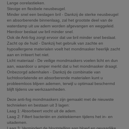
Lange oorelastieken.
Stevige en flexibele neusbeugel.
Minder snel een beslagen bril - Dankzij de sterke neusbeugel
en absorberende binnenlaag, zal het grootste deel van de
waterdamp uit uw adem worden afgevangen en weggeleid.
Hierdoor beslaat uw bril minder snel.
Ook de Anti-fog zorgt ervoor dat uw bril minder snel beslaat.
Zacht op de huid - Dankzij het gebruik van zachte en
hypoallergene materialen voelt het mondmasker heerlijk zacht
aan en irriteert het niet.
Licht materiaal - De veilige mondmaskers voelen licht en dun
aan, waardoor u amper merkt dat u het mondmasker draagt.
Onbezorgd ademhalen - Dankzij de combinatie van
luchtdoorlatende en absorberende materialen kunt u
probleemloos blijven ademen, terwijl u optimaal beschermd
blijft tijdens uw werkzaamheden.
Deze anti-fog mondmaskers zijn gemaakt met de nieuwste
technieken en bestaan uit 3 lagen:
Laag 1: Absorbeert vocht uit de adem.
Laag 2: Filtert bacteriën en ziektekiemen tijdens het in- en
uitademen.
Laag 3: Vermindert de blootstelling aan bloed en gevaarlijke