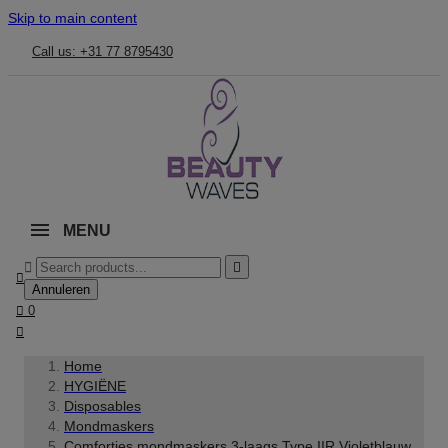
Skip to main content
Call us: +31 77 8795430
MENU



Annuleren

0

Home
HYGIËNE
Disposables
Mondmaskers
Comforties mondmaskers 3-laags Type IIR Violetblauw