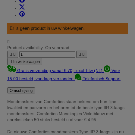
Er is geen product in uw winkelwagen.

Product availability:
Op voorraad





In winkelwagen
Gratis verzending vanaf € 70,- excl. btw (NL)
Voor
15:00 besteld, vandaag verzonden
Telefonisch Support
Omschrijving
Mondmaskers van Comforties staan bekend om hun fijne
kwaliteit en pasvorm en behoren tot de beste type IIR 3-laags
mondmaskers. Comforties Mondkapjes Violetblauw met
oorelastieken 50 stuks besteld u al voor € 4.95
De nieuwe Comforties mondmaskers Type IIR 3-laags zijn nu