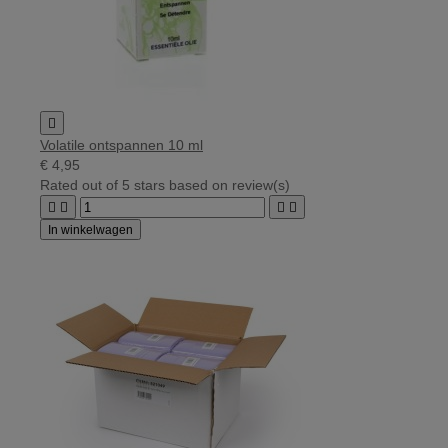

Volatile ontspannen 10 ml
€ 4,95
Rated
out of 5 stars based on
review(s)




In winkelwagen