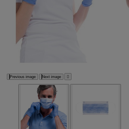
Previous image
Next image
