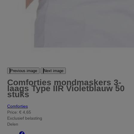
Previous image
Next image
Comforties mondmaskers 3-
laags Type IIR Violetblauw 50
stuks
Comforties
Price:
€ 4,65
Exclusief belasting
Delen