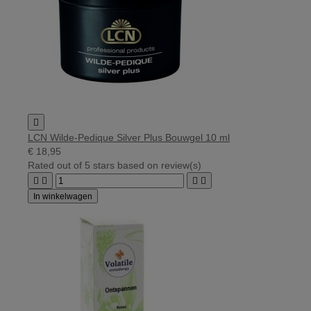

LCN Wilde-Pedique Silver Plus Bouwgel 10 ml
€ 18,95
Rated
out of 5 stars based on
review(s)




In winkelwagen