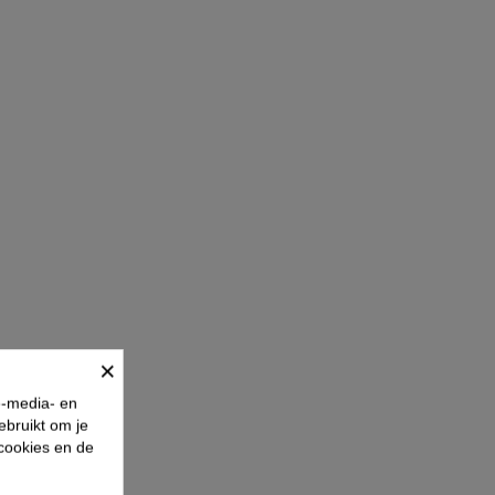
×
e-media- en
ebruikt om je
 cookies en de