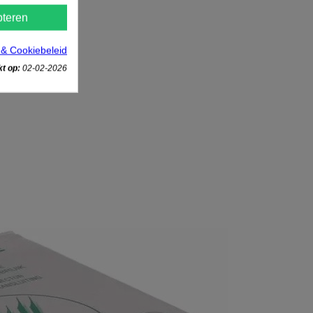
teren
 & Cookiebeleid
t op:
02-02-2026