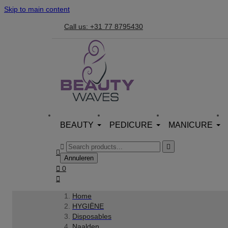
Skip to main content
Call us: +31 77 8795430
BEAUTY
PEDICURE
MANICURE



Annuleren

0

Home
HYGIËNE
Disposables
Naalden