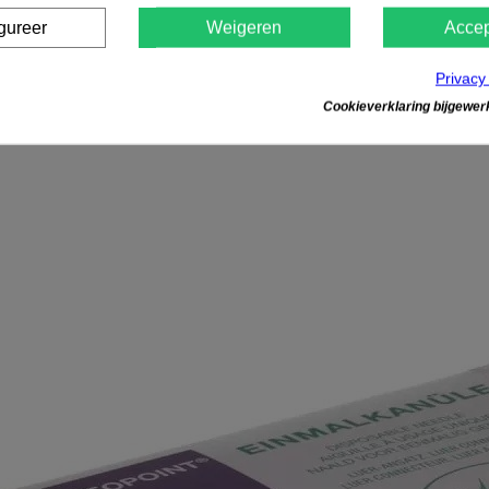
gureer
Weigeren
Accep
Privacy
Cookieverklaring bijgewerk