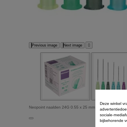
Previous image
Next image

Deze winkel vr
Neopoint naalden 24G 0.55 x 25 mm NR17 100 st Afb
advertentiedoe
sociale-mediafu
bijbehorende 