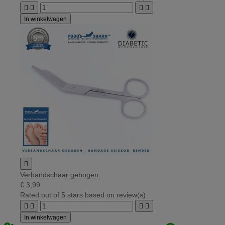




In winkelwagen

Verbandschaar gebogen
€ 3,99
Rated
out of 5 stars based on
review(s)




In winkelwagen