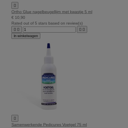

Ortho Glue nagelbeugellijm met kwastje 5 ml
€ 10,90
Rated
out of 5 stars based on
review(s)




In winkelwagen

Samenwerkende Pedicures Voetgel 75 ml