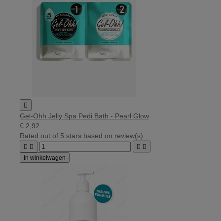

Gel-Ohh Jelly Spa Pedi Bath - Pearl Glow
€ 2,92
Rated
out of 5 stars based on
review(s)




In winkelwagen