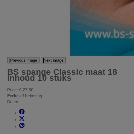
Previous image
Next image
BS spange Classic maat 18
inhoud 10 stuks
Price:
€ 27,50
Exclusief belasting
Delen