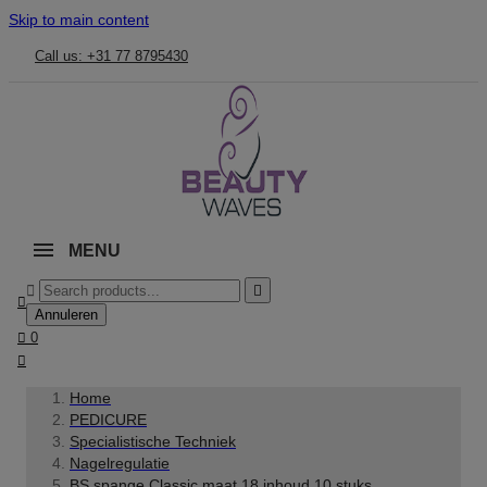
Skip to main content
Call us: +31 77 8795430
MENU



Annuleren

0

Home
PEDICURE
Specialistische Techniek
Nagelregulatie
BS spange Classic maat 18 inhoud 10 stuks