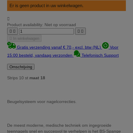
Er is geen product in uw winkelwagen.

Product availability:
Niet op voorraad





In winkelwagen
Gratis verzending vanaf € 70,- excl. btw (NL)
Voor
15:00 besteld, vandaag verzonden
Telefonisch Support
Omschrijving
Strips 10 st
maat 18
Beugelsysteem voor nagelcorrecties.
De meest moderne, medische techniek om ingegroeide
teennagels snel en succesvol te verhelpen is het BS-Spange