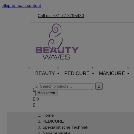
Skip to main content
Call us: +31 77 8795430
BEAUTY
PEDICURE
MANICURE



Annuleren

0

Home
PEDICURE
Specialistische Techniek
Nagelreparatie