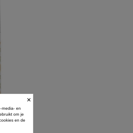
×
e-media- en
ebruikt om je
 cookies en de