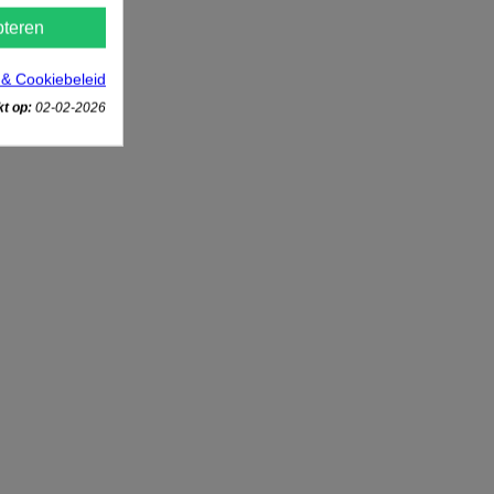
teren
 & Cookiebeleid
t op:
02-02-2026