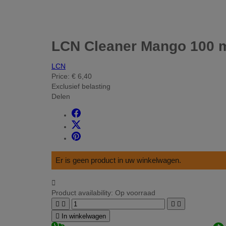
LCN Cleaner Mango 100 
LCN
Price:
€ 6,40
Exclusief belasting
Delen
Er is geen product in uw winkelwagen.

Product availability:
Op voorraad





In winkelwagen