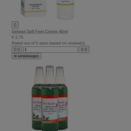

Gehwol Soft Feet Crème 40ml
€ 2,75
Rated
out of 5 stars based on
review(s)




In winkelwagen