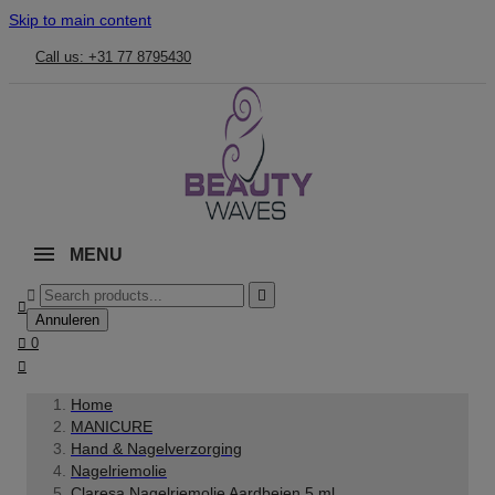
Skip to main content
Call us: +31 77 8795430
MENU



Annuleren

0

Home
MANICURE
Hand & Nagelverzorging
Nagelriemolie
Claresa Nagelriemolie Aardbeien 5 ml