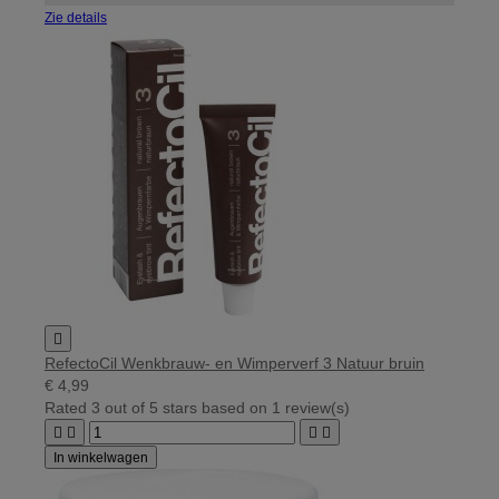
Zie details

RefectoCil Wenkbrauw- en Wimperverf 3 Natuur bruin
€ 4,99
Rated
3
out of 5 stars based on
1
review(s)




In winkelwagen