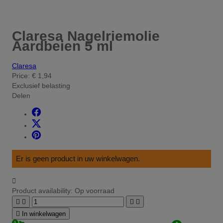
Claresa Nagelriemolie
Aardbeien 5 ml
Claresa
Price:
€ 1,94
Exclusief belasting
Delen
Er is geen product in uw winkelwagen.

Product availability:
Op voorraad





In winkelwagen