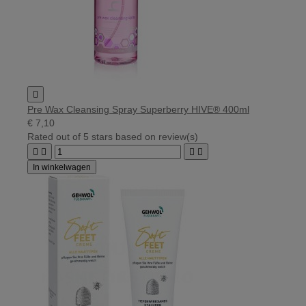

Pre Wax Cleansing Spray Superberry HIVE® 400ml
€ 7,10
Rated
out of 5 stars based on
review(s)




In winkelwagen