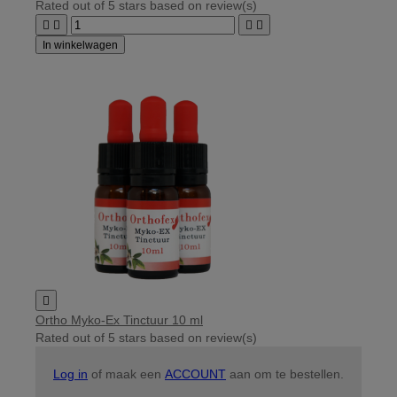
Rated
out of 5 stars based on
review(s)




In winkelwagen

Ortho Myko-Ex Tinctuur 10 ml
Rated
out of 5 stars based on
review(s)
Log in
of maak een
ACCOUNT
aan om te bestellen.