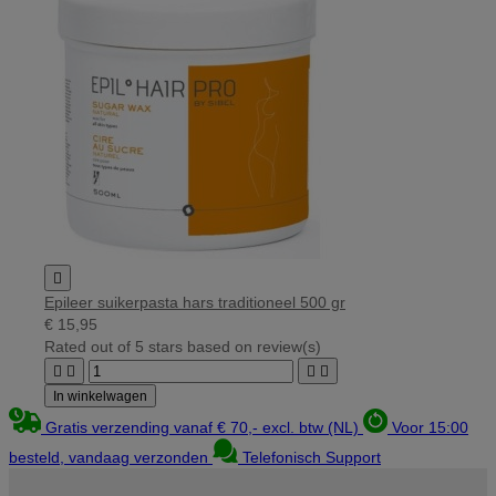

Epileer suikerpasta hars traditioneel 500 gr
€ 15,95
Rated
out of 5 stars based on
review(s)




In winkelwagen
Gratis verzending vanaf € 70,- excl. btw (NL)
Voor 15:00
besteld, vandaag verzonden
Telefonisch Support