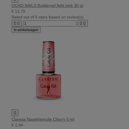
OCHO NAILS Buildergel light pink 30 gr
€ 11,75
Rated
out of 5 stars based on
review(s)




In winkelwagen

Claresa Nagelriemolie Cherry 5 ml
€ 1,94