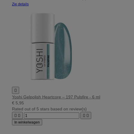
Zie details

Yoshi Gelpolish Heartcore – 197 Pulsfire - 6 ml
€ 5,95
Rated
out of 5 stars based on
review(s)




In winkelwagen