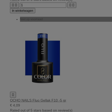




In winkelwagen
Niet op voorraad

OCHO NAILS Fluo Gellak F10 -5 gr
€ 4,09
Rated
out of 5 stars based on
review(s)