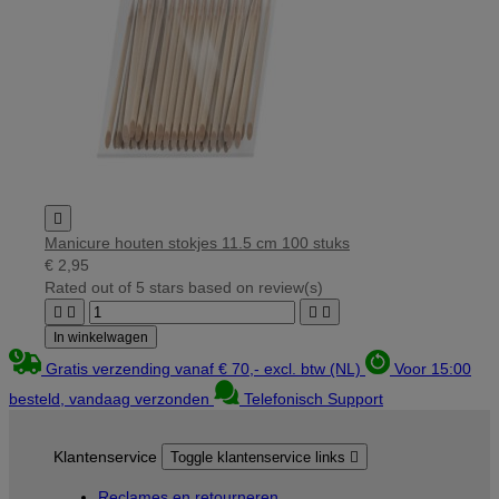

Manicure houten stokjes 11.5 cm 100 stuks
€ 2,95
Rated
out of 5 stars based on
review(s)




In winkelwagen
Gratis verzending vanaf € 70,- excl. btw (NL)
Voor 15:00
besteld, vandaag verzonden
Telefonisch Support
Klantenservice
Toggle klantenservice links

Reclames en retourneren