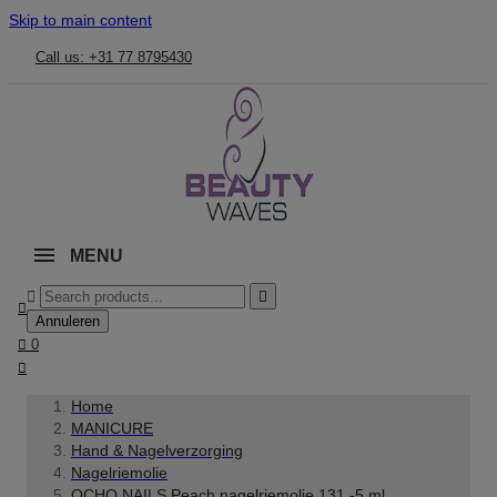
Skip to main content
Call us: +31 77 8795430
MENU



Annuleren

0

Home
MANICURE
Hand & Nagelverzorging
Nagelriemolie
OCHO NAILS Peach nagelriemolie 131 -5 ml