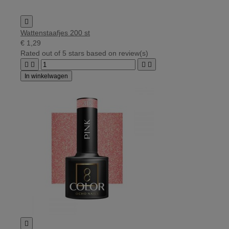

Wattenstaafjes 200 st
€ 1,29
Rated
out of 5 stars based on
review(s)




In winkelwagen
