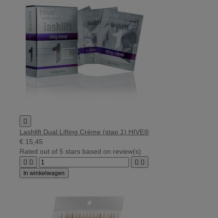

Lashlift Dual Lifting Crème (stap 1) HIVE®
€ 15,45
Rated
out of 5 stars based on
review(s)




In winkelwagen