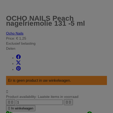
OCHO NAILS Peach
nagelriemolie 131 -5 ml
Ocho Nails
Price:
€ 1,25
Exclusief belasting
Delen
Er is geen product in uw winkelwagen.

Product availability:
Laatste items in voorraad





In winkelwagen