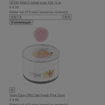
OCHO NAILS gellak roze 318 -5 gr
€ 4,09
Rated
out of 5 stars based on
review(s)




In winkelwagen

Yoshi Easy PRO Gel Fresh Pink 15ml
€ 8,99
Rated
out of 5 stars based on
review(s)