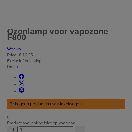
Ozonlamp voor vapozone
F800
Weelko
Price:
€ 16,95
Exclusief belasting
Delen
Er is geen product in uw winkelwagen.

Product availability:
Niet op voorraad



