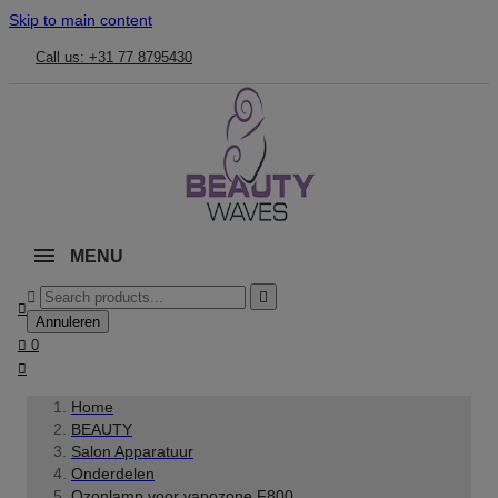
Skip to main content
Call us: +31 77 8795430
MENU



Annuleren

0

Home
BEAUTY
Salon Apparatuur
Onderdelen
Ozonlamp voor vapozone F800