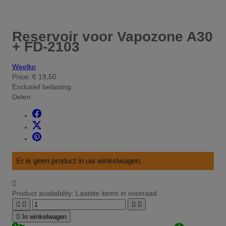
Reservoir voor Vapozone A30
+ FD-2103
Weelko
Price:
€ 19,50
Exclusief belasting
Delen
Er is geen product in uw winkelwagen.

Product availability:
Laatste items in voorraad





In winkelwagen