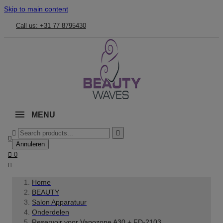
Skip to main content
Call us: +31 77 8795430
MENU



Annuleren

0

Home
BEAUTY
Salon Apparatuur
Onderdelen
Reservoir voor Vapozone A30 + FD-2103