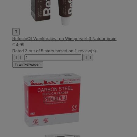

RefectoCil Wenkbrauw- en Wimperverf 3 Natuur bruin
€ 4,99
Rated
3
out of 5 stars based on
1
review(s)




In winkelwagen