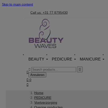
Skip to main content
Call us: +31 77 8795430
BEAUTY
PEDICURE
MANICURE



Annuleren

0

Home
PEDICURE
Voetverzorging
Overige producten