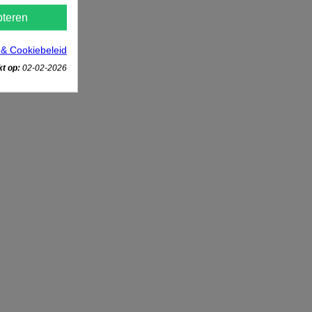
teren
 & Cookiebeleid
t op:
02-02-2026