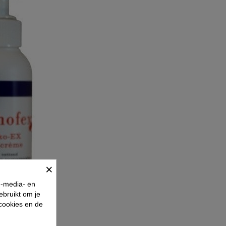
×
e-media- en
ebruikt om je
 cookies en de