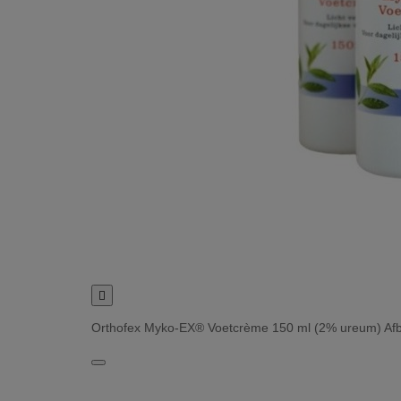

Orthofex Myko-EX® Voetcrème 150 ml (2% ureum) Af