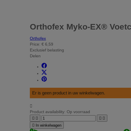
Orthofex Myko-EX® Voetc
Orthofex
Price:
€ 6,59
Exclusief belasting
Delen
Er is geen product in uw winkelwagen.

Product availability:
Op voorraad





In winkelwagen