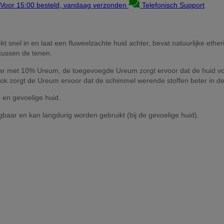
Voor 15:00 besteld, vandaag verzonden
Telefonisch Support
el in en laat een fluweelzachte huid achter, bevat natuurlijke etheri
tussen de tenen.
r met 10% Ureum, de toegevoegde Ureum zorgt ervoor dat de huid voc
 Ook zorgt de Ureum ervoor dat de schimmel werende stoffen beter in de
e en gevoelige huid.
jgbaar en kan langdurig worden gebruikt (bij de gevoelige huid).