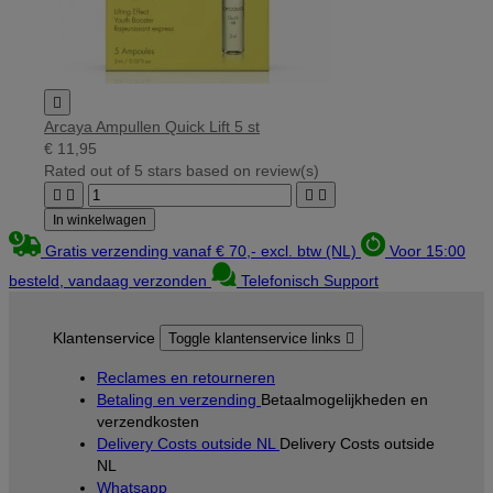

Arcaya Ampullen Quick Lift 5 st
€ 11,95
Rated
out of 5 stars based on
review(s)




In winkelwagen
Gratis verzending vanaf € 70,- excl. btw (NL)
Voor 15:00
besteld, vandaag verzonden
Telefonisch Support
Klantenservice
Toggle klantenservice links

Reclames en retourneren
Betaling en verzending
Betaalmogelijkheden en
verzendkosten
Delivery Costs outside NL
Delivery Costs outside
NL
Whatsapp