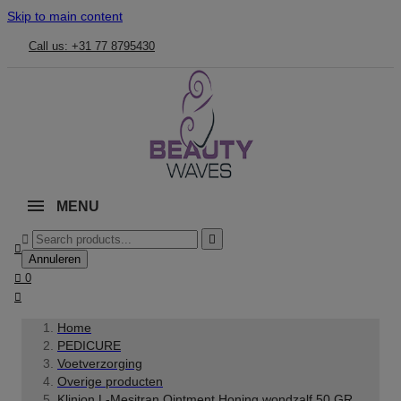
Skip to main content
Call us: +31 77 8795430
MENU



Annuleren

0

Home
PEDICURE
Voetverzorging
Overige producten
Klinion L-Mesitran Ointment Honing wondzalf 50 GR