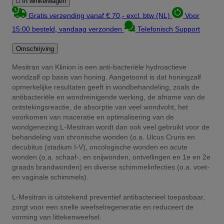

In winkelwagen
Gratis verzending vanaf € 70,- excl. btw (NL)
Voor
15:00 besteld, vandaag verzonden
Telefonisch Support
Omschrijving
Mesitran van Klinion is een anti-bacteriële hydroactieve
wondzalf op basis van honing. Aangetoond is dat honingzalf
opmerkelijke resultaten geeft in wondbehandeling, zoals de
antibacteriële en wondreinigende werking, de afname van de
ontstekingsreactie, de absorptie van veel wondvoht, het
voorkomen van maceratie en optimalisering van de
wondgenezing.L-Mesitran wordt dan ook veel gebruikt voor de
behandeling van chronische wonden (o.a. Ulcus Cruris en
decubitus (stadium I-V), oncologische wonden en acute
wonden (o.a. schaaf-, en snijwonden, ontvellingen en 1e en 2e
graads brandwonden) en diverse schimmelinfecties (o.a. voet-
en vaginale schimmels).
L-Mesitran is uitstekend preventief antibacterieel toepasbaar,
zorgt voor een snelle weefselregeneratie en reduceert de
vorming van littekenweefsel.