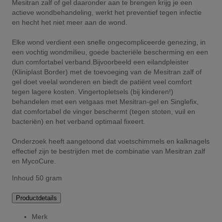
Mesitran zalf of gel daaronder aan te brengen krijg je een
actieve wondbehandeling, werkt het preventief tegen infectie
en hecht het niet meer aan de wond.
Elke wond verdient een snelle ongecompliceerde genezing, in
een vochtig wondmilieu, goede bacteriële bescherming en een
dun comfortabel verband.Bijvoorbeeld een eilandpleister
(Kliniplast Border) met de toevoeging van de Mesitran zalf of
gel doet veelal wonderen en biedt de patiënt veel comfort
tegen lagere kosten. Vingertopletsels (bij kinderen!)
behandelen met een vetgaas met Mesitran-gel en Singlefix,
dat comfortabel de vinger beschermt (tegen stoten, vuil en
bacteriën) en het verband optimaal fixeert.
Onderzoek heeft aangetoond dat voetschimmels en kalknagels
effectief zijn te bestrijden met de combinatie van Mesitran zalf
en MycoCure.
Inhoud 50 gram
Productdetails
Merk