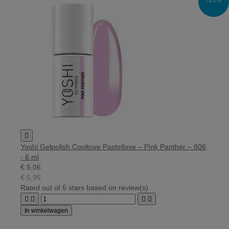
-15%

Yoshi Gelpolish Cooltove Pastellove – Pink Panther – 806
- 6 ml
€ 5,06
€ 5,95
Rated
out of 5 stars based on
review(s)




In winkelwagen