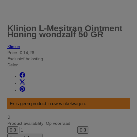
Klinion L-Mesitran Ointment
Honing wondzalf 50 GR
Klinion
Price:
€ 14,26
Exclusief belasting
Delen
Er is geen product in uw winkelwagen.

Product availability:
Op voorraad



