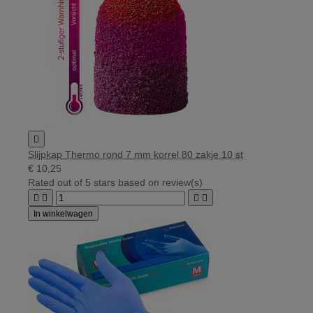

Slijpkap Thermo rond 7 mm korrel 80 zakje 10 st
€ 10,25
Rated
out of 5 stars based on
review(s)




In winkelwagen