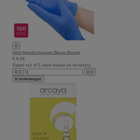

Nitril Handschoenen Blauw Biozek
€ 6,95
Rated
out of 5 stars based on
review(s)




In winkelwagen