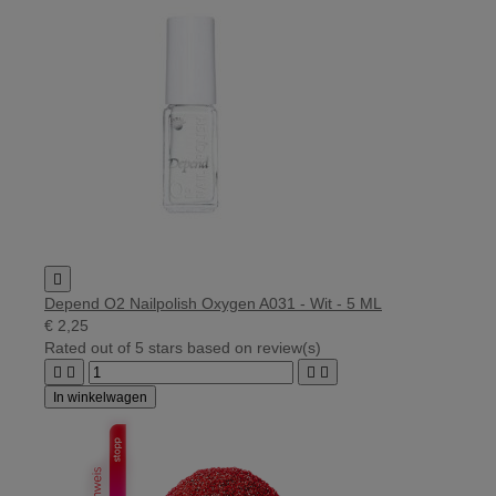

Depend O2 Nailpolish Oxygen A031 - Wit - 5 ML
€ 2,25
Rated
out of 5 stars based on
review(s)




In winkelwagen