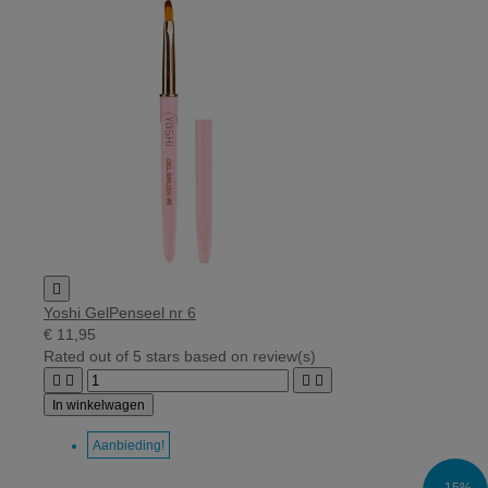

Yoshi GelPenseel nr 6
€ 11,95
Rated
out of 5 stars based on
review(s)




In winkelwagen
Aanbieding!