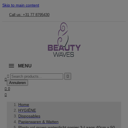
Skip to main content
Call us: +31 77 8795430
MENU



Annuleren

0

Home
HYGIËNE
Disposables
Papierwaren & Watten
Plasty rol groen waterdicht papier 3-Laags 40cm x 50