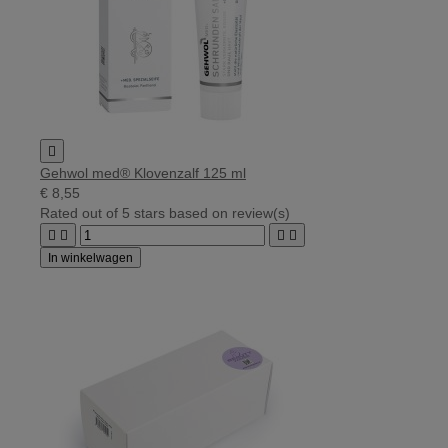

Gehwol med® Klovenzalf 125 ml
€ 8,55
Rated
out of 5 stars based on
review(s)




In winkelwagen