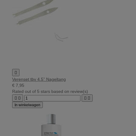

Verenset tbv 4.5” Nageltang
€ 7,95
Rated
out of 5 stars based on
review(s)




In winkelwagen