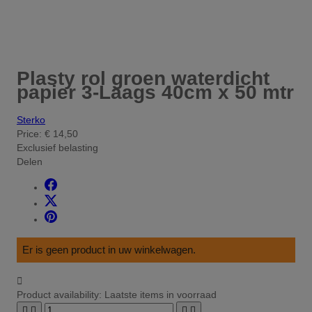
Plasty rol groen waterdicht
papier 3-Laags 40cm x 50 mtr
Sterko
Price:
€ 14,50
Exclusief belasting
Delen
Er is geen product in uw winkelwagen.

Product availability:
Laatste items in voorraad



