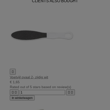
CLIENTS ALSO BOUGHT

Voetvijl ovaal 2- zijdig wit
€ 1,65
Rated
out of 5 stars based on
review(s)




In winkelwagen