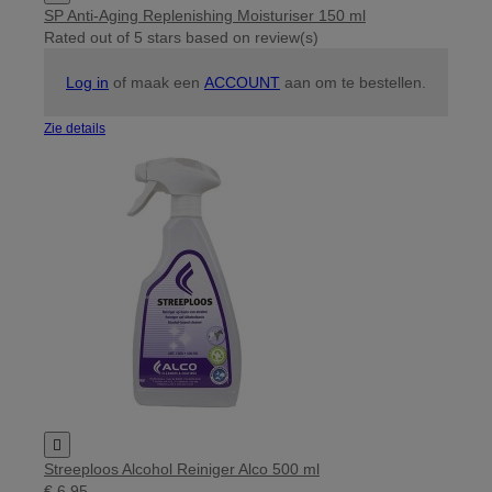
SP Anti-Aging Replenishing Moisturiser 150 ml
Rated
out of 5 stars based on
review(s)
Log in
of maak een
ACCOUNT
aan om te bestellen.
Zie details

Streeploos Alcohol Reiniger Alco 500 ml
€ 6,95