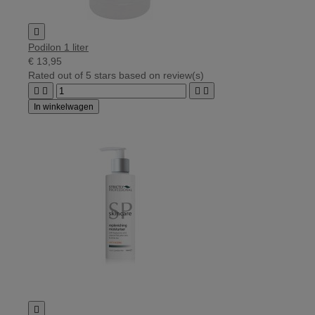

Podilon 1 liter
€ 13,95
Rated
out of 5 stars based on
review(s)




In winkelwagen
