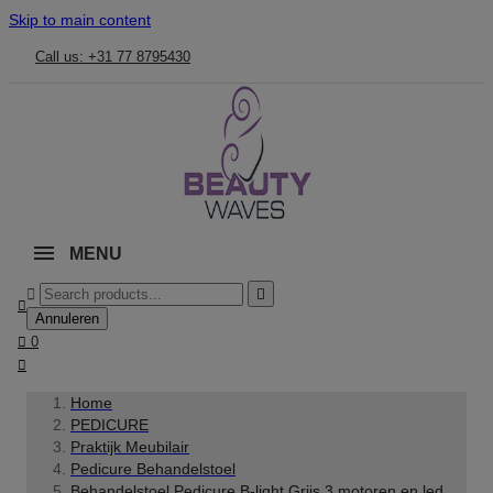
Skip to main content
Call us: +31 77 8795430
MENU



Annuleren

0

Home
PEDICURE
Praktijk Meubilair
Pedicure Behandelstoel
Behandelstoel Pedicure B-light Grijs 3 motoren en led