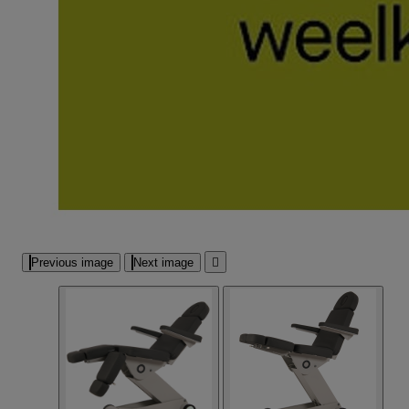
Previous image
Next image
