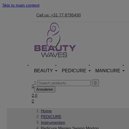
Skip to main content
Call us: +31 77 8795430
BEAUTY
PEDICURE
MANICURE



Annuleren

0

Home
PEDICURE
Instrumenten
Pedicure Mesjes Swann Morton