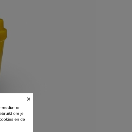
×
e-media- en
ebruikt om je
 cookies en de