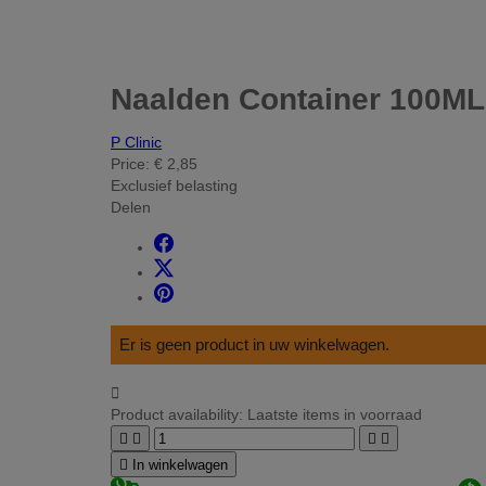
Naalden Container 100ML
P Clinic
Price:
€ 2,85
Exclusief belasting
Delen
Er is geen product in uw winkelwagen.

Product availability:
Laatste items in voorraad





In winkelwagen