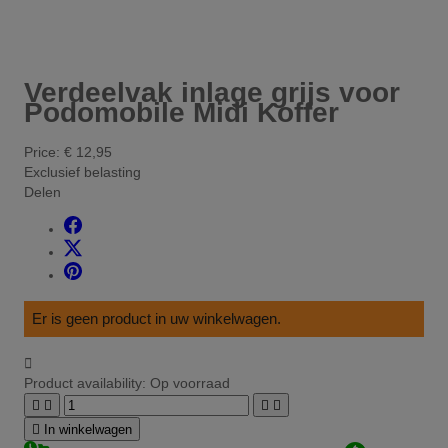
Verdeelvak inlage grijs voor
Podomobile Midi Koffer
Price:
€ 12,95
Exclusief belasting
Delen
Er is geen product in uw winkelwagen.

Product availability:
Op voorraad





In winkelwagen