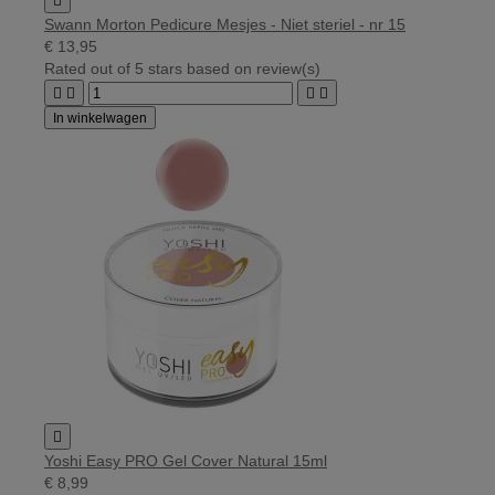

Swann Morton Pedicure Mesjes - Niet steriel - nr 15
€ 13,95
Rated
out of 5 stars based on
review(s)




In winkelwagen

Yoshi Easy PRO Gel Cover Natural 15ml
€ 8,99