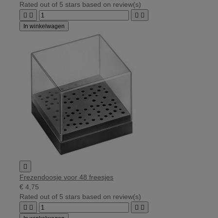
Rated
out of 5 stars based on
review(s)




In winkelwagen

Frezendoosje voor 48 freesjes
€ 4,75
Rated
out of 5 stars based on
review(s)



