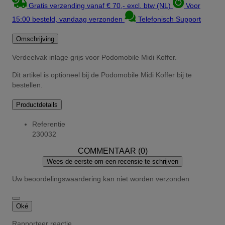
Gratis verzending vanaf € 70,- excl. btw (NL)
Voor
15:00 besteld, vandaag verzonden
Telefonisch Support
Omschrijving
Verdeelvak inlage grijs voor Podomobile Midi Koffer.
Dit artikel is optioneel bij de Podomobile Midi Koffer bij te
bestellen.
Productdetails
Referentie
230032
COMMENTAAR (0)
Wees de eerste om een recensie te schrijven
Uw beoordelingswaardering kan niet worden verzonden
Oké
Rapporteer reactie