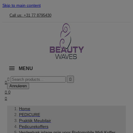
Skip to main content
Call us: +31 77 8795430
MENU



Annuleren

0

Home
PEDICURE
Praktijk Meubilair
Pedicurekoffers
Verdeelvak inlage grijs voor Podomobile Midi Koffer