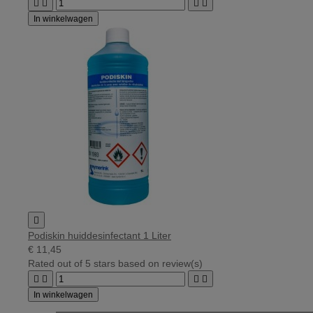




In winkelwagen

Podiskin huiddesinfectant 1 Liter
€ 11,45
Rated
out of 5 stars based on
review(s)




In winkelwagen