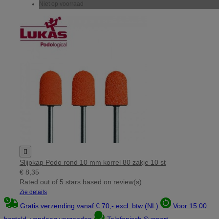
Niet op voorraad

Slijpkap Podo rond 10 mm korrel 80 zakje 10 st
€ 8,35
Rated
out of 5 stars based on
review(s)
Zie details
Gratis verzending vanaf € 70,- excl. btw (NL)
Voor 15:00
besteld, vandaag verzonden
Telefonisch Support