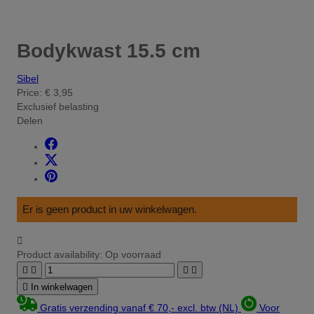
Bodykwast 15.5 cm
Sibel
Price:
€ 3,95
Exclusief belasting
Delen
Er is geen product in uw winkelwagen.

Product availability:
Op voorraad





In winkelwagen
Gratis verzending vanaf € 70,- excl. btw (NL)
Voor