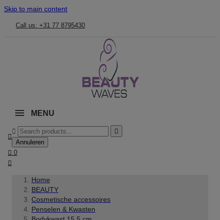
Skip to main content
Call us: +31 77 8795430
MENU



Annuleren

0

Home
BEAUTY
Cosmetische accessoires
Penselen & Kwasten
Bodykwast 15.5 cm