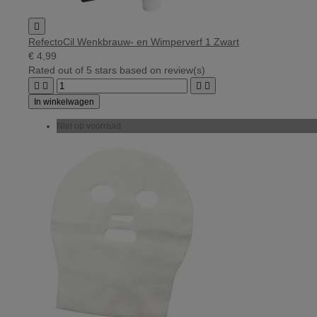

RefectoCil Wenkbrauw- en Wimperverf 1 Zwart
€ 4,99
Rated
out of 5 stars based on
review(s)




In winkelwagen
Niet op voorraad