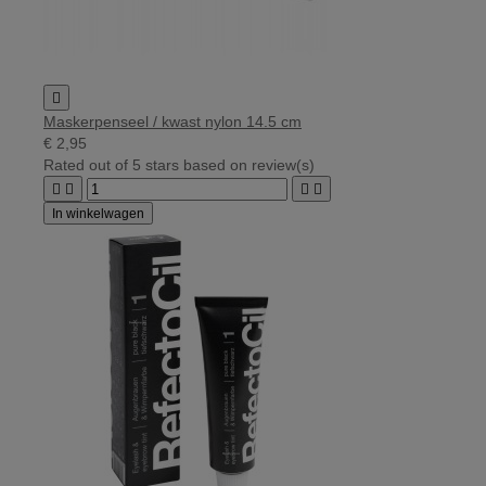

Maskerpenseel / kwast nylon 14.5 cm
€ 2,95
Rated
out of 5 stars based on
review(s)




In winkelwagen