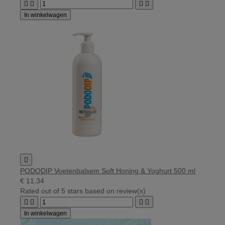




In winkelwagen

PODODIP Voetenbalsem Soft Honing & Yoghurt 500 ml
€ 11,34
Rated
out of 5 stars based on
review(s)




In winkelwagen