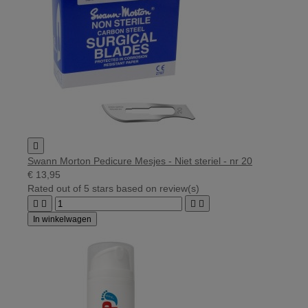

Swann Morton Pedicure Mesjes - Niet steriel - nr 20
€ 13,95
Rated
out of 5 stars based on
review(s)




In winkelwagen