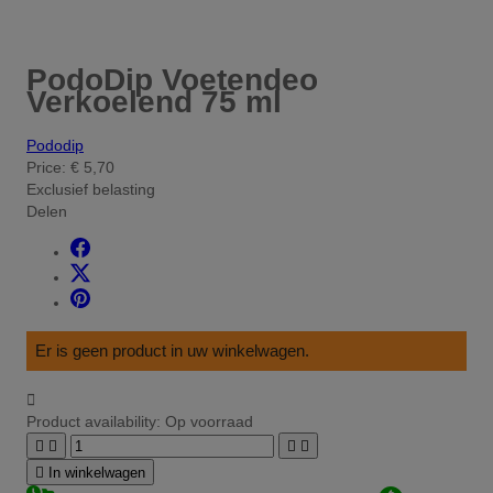
PodoDip Voetendeo
Verkoelend 75 ml
Pododip
Price:
€ 5,70
Exclusief belasting
Delen
Er is geen product in uw winkelwagen.

Product availability:
Op voorraad





In winkelwagen