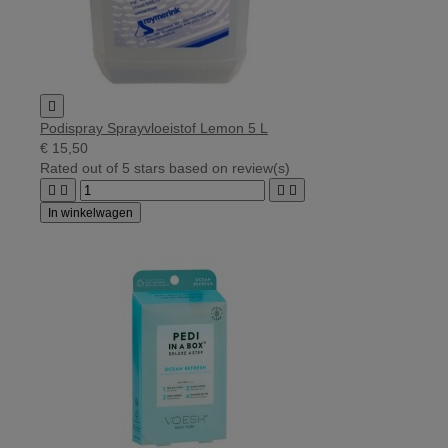

Podispray Sprayvloeistof Lemon 5 L
€ 15,50
Rated
out of 5 stars based on
review(s)




In winkelwagen