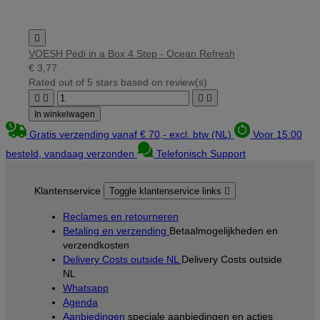

VOESH Pedi in a Box 4 Step - Ocean Refresh
€ 3,77
Rated
out of 5 stars based on
review(s)




In winkelwagen
Gratis verzending vanaf € 70,- excl. btw (NL)
Voor 15:00
besteld, vandaag verzonden
Telefonisch Support
Klantenservice
Toggle klantenservice links

Reclames en retourneren
Betaling en verzending
Betaalmogelijkheden en
verzendkosten
Delivery Costs outside NL
Delivery Costs outside
NL
Whatsapp
Agenda
Aanbiedingen
speciale aanbiedingen en acties