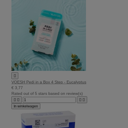

VOESH Pedi in a Box 4 Step - Eucalyptus
€ 3,77
Rated
out of 5 stars based on
review(s)




In winkelwagen