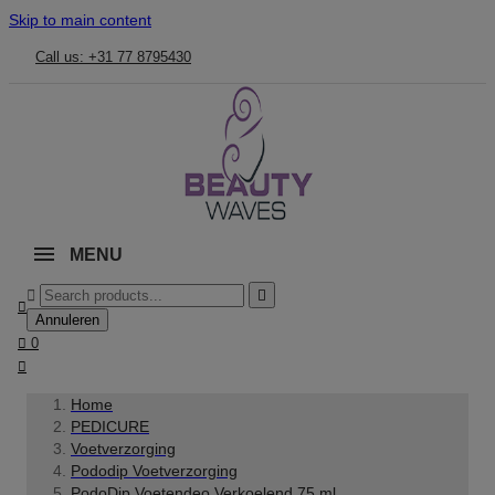
Skip to main content
Call us: +31 77 8795430
MENU



Annuleren

0

Home
PEDICURE
Voetverzorging
Pododip Voetverzorging
PodoDip Voetendeo Verkoelend 75 ml