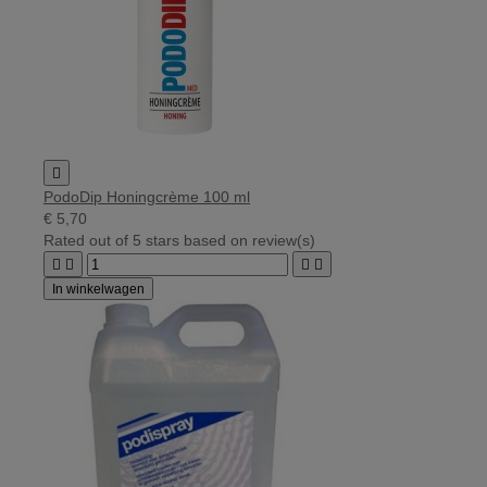

PodoDip Honingcrème 100 ml
€ 5,70
Rated
out of 5 stars based on
review(s)




In winkelwagen