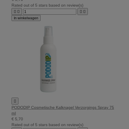
Rated
out of 5 stars based on
review(s)




In winkelwagen

PODODIP Cosmetische Kalknagel Verzorgings Spray 75
ml
€ 5,70
Rated
out of 5 stars based on
review(s)