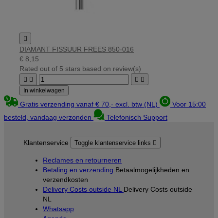

DIAMANT FISSUUR FREES 850-016
€ 8,15
Rated
out of 5 stars based on
review(s)




In winkelwagen
Gratis verzending vanaf € 70,- excl. btw (NL)
Voor 15:00
besteld, vandaag verzonden
Telefonisch Support
Klantenservice
Toggle klantenservice links

Reclames en retourneren
Betaling en verzending
Betaalmogelijkheden en
verzendkosten
Delivery Costs outside NL
Delivery Costs outside
NL
Whatsapp