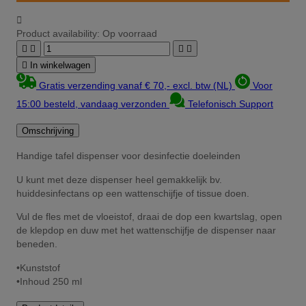

Product availability:
Op voorraad





In winkelwagen
Gratis verzending vanaf € 70,- excl. btw (NL)
Voor
15:00 besteld, vandaag verzonden
Telefonisch Support
Omschrijving
Handige tafel dispenser voor desinfectie doeleinden
U kunt met deze dispenser heel gemakkelijk bv.
huiddesinfectans op een wattenschijfje of tissue doen.
Vul de fles met de vloeistof, draai de dop een kwartslag, open
de klepdop en duw met het wattenschijfje de dispenser naar
beneden.
•Kunststof
•Inhoud 250 ml