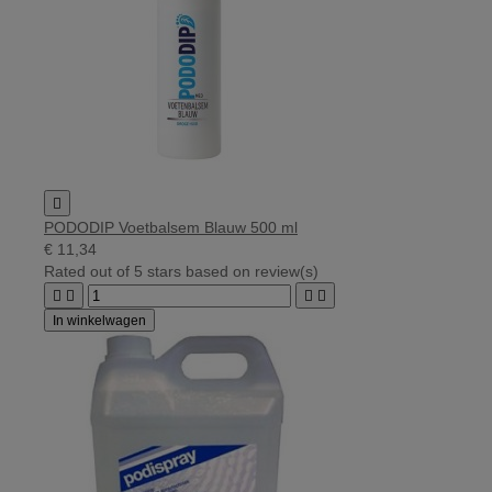

PODODIP Voetbalsem Blauw 500 ml
€ 11,34
Rated
out of 5 stars based on
review(s)




In winkelwagen