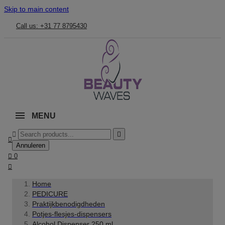
Skip to main content
Call us: +31 77 8795430
MENU



Annuleren

0

Home
PEDICURE
Praktijkbenodigdheden
Potjes-flesjes-dispensers
Alcohol Dispenser 250 ml