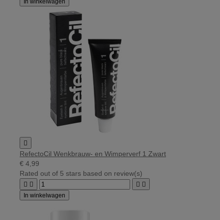
In winkelwagen

RefectoCil Wenkbrauw- en Wimperverf 1 Zwart
€ 4,99
Rated
out of 5 stars based on
review(s)




In winkelwagen