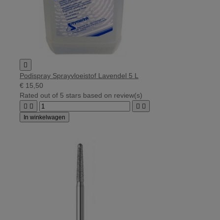

Podispray Sprayvloeistof Lavendel 5 L
€ 15,50
Rated
out of 5 stars based on
review(s)




In winkelwagen