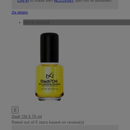
Log in
of maak een
ACCOUNT
aan om te bestellen.
Zie details
Niet op voorraad

Dadi' Oil 3.75 ml
Rated
out of 5 stars based on
review(s)