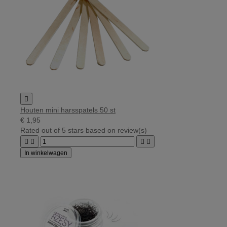

Houten mini harsspatels 50 st
€ 1,95
Rated
out of 5 stars based on
review(s)




In winkelwagen