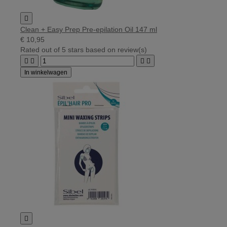

Clean + Easy Prep Pre-epilation Oil 147 ml
€ 10,95
Rated
out of 5 stars based on
review(s)




In winkelwagen
