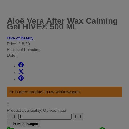
Aloë Vera After Wax Calming
Gel HIVE® 500 ML
Hive of Beauty
Price:
€ 8,20
Exclusief belasting
Delen
Er is geen product in uw winkelwagen.

Product availability:
Op voorraad





In winkelwagen