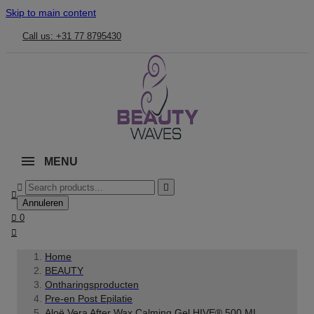
Skip to main content
Call us: +31 77 8795430
MENU



Annuleren

0

Home
BEAUTY
Ontharingsproducten
Pre-en Post Epilatie
Aloë Vera After Wax Calming Gel HIVE® 500 ML