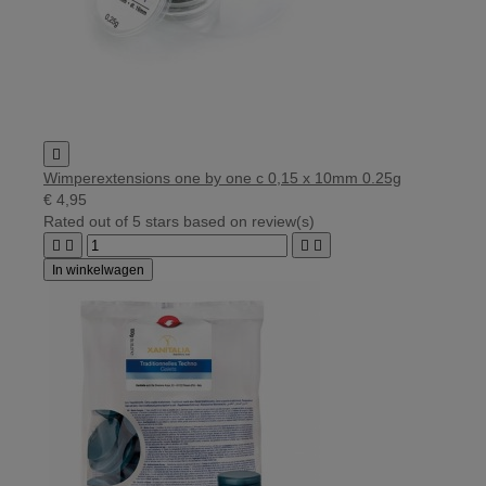

Wimperextensions one by one c 0,15 x 10mm 0.25g
€ 4,95
Rated
out of 5 stars based on
review(s)




In winkelwagen