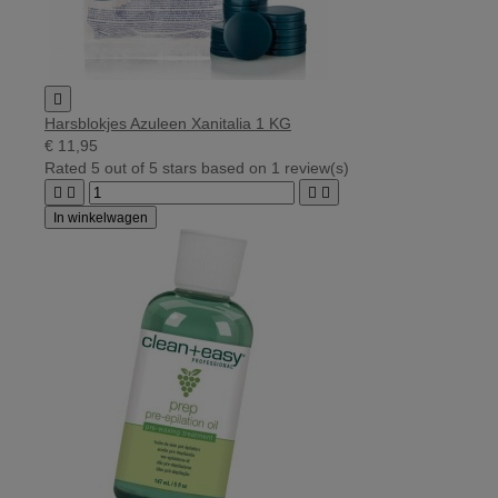

Harsblokjes Azuleen Xanitalia 1 KG
€ 11,95
Rated
5
out of 5 stars based on
1
review(s)




In winkelwagen