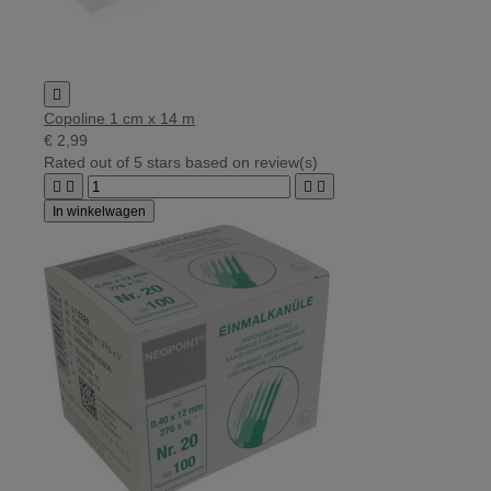

Copoline 1 cm x 14 m
€ 2,99
Rated
out of 5 stars based on
review(s)




In winkelwagen