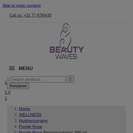
Skip to main content
Call us: +31 77 8795430
MENU



Annuleren

0

Home
WELLNESS
Huidverzorging
Purple Rose
Purple Rose Reinigingslotion 300 ml