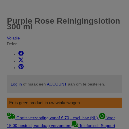
Purple Rose Reinigingslotion
300 ml
Volatile
Delen
Log in
of maak een
ACCOUNT
aan om te bestellen.
Er is geen product in uw winkelwagen.
Gratis verzending vanaf € 70,- excl. btw (NL)
Voor
15:00 besteld, vandaag verzonden
Telefonisch Support