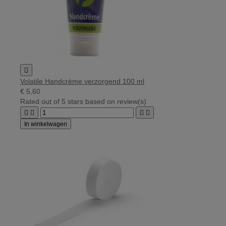

Volatile Handcrème verzorgend 100 ml
€ 5,60
Rated
out of 5 stars based on
review(s)




In winkelwagen