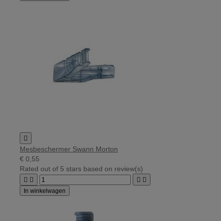

Mesbeschermer Swann Morton
€ 0,55
Rated
out of 5 stars based on
review(s)




In winkelwagen