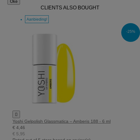
Oké
CLIENTS ALSO BOUGHT
Aanbieding!
-25%

Yoshi Gelpolish Glassmatica – Amberis 188 - 6 ml
€ 4,46
€ 5,95
Rated
out of 5 stars based on
review(s)