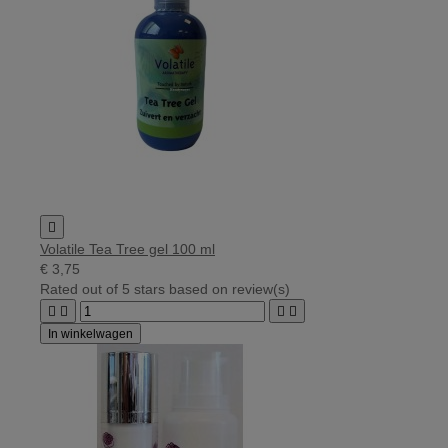

Volatile Tea Tree gel 100 ml
€ 3,75
Rated
out of 5 stars based on
review(s)




In winkelwagen