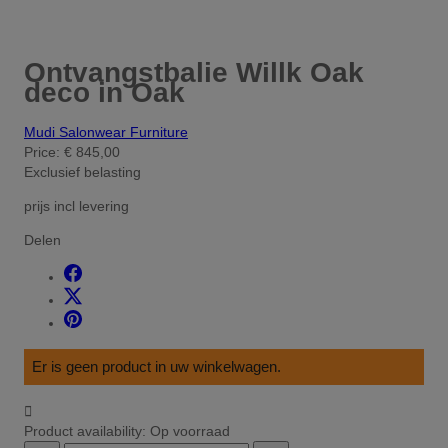
Ontvangstbalie Willk Oak
deco in Oak
Mudi Salonwear Furniture
Price:
€ 845,00
Exclusief belasting
prijs incl levering
Delen
Er is geen product in uw winkelwagen.

Product availability:
Op voorraad