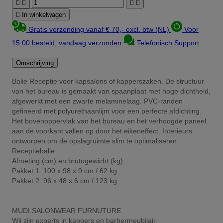





In winkelwagen
Gratis verzending vanaf € 70,- excl. btw (NL)
Voor
15:00 besteld, vandaag verzonden
Telefonisch Support
Omschrijving
Balie Receptie voor kapsalons of kapperszaken. De structuur
van het bureau is gemaakt van spaanplaat met hoge dichtheid,
afgewerkt met een zwarte melaminelaag. PVC-randen
gefineerd met polyurethaanlijm voor een perfecte afdichting.
Het bovenoppervlak van het bureau en het verhoogde paneel
aan de voorkant vallen op door het eikeneffect. Interieurs
ontworpen om de opslagruimte slim te optimaliseren.
Receptiebalie
Afmeting (cm) en brutogewicht (kg):
Pakket 1: 100 x 98 x 9 cm / 62 kg
Pakket 2: 96 x 48 x 6 cm / 123 kg
MUDI SALONWEAR FURNUTURE
Wij zijn experts in kappers en barbermeubilair.