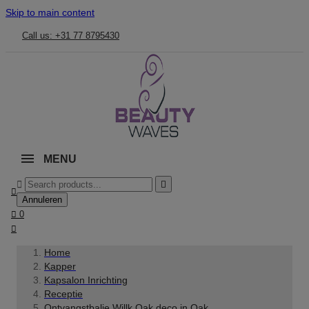
Skip to main content
Call us: +31 77 8795430
MENU



Annuleren

0

Home
Kapper
Kapsalon Inrichting
Receptie
Ontvangstbalie Willk Oak deco in Oak