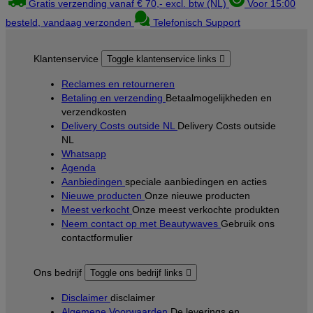
Gratis verzending vanaf € 70,- excl. btw (NL)
Voor 15:00
besteld, vandaag verzonden
Telefonisch Support
Klantenservice
Toggle klantenservice links

Reclames en retourneren
Betaling en verzending
Betaalmogelijkheden en
verzendkosten
Delivery Costs outside NL
Delivery Costs outside
NL
Whatsapp
Agenda
Aanbiedingen
speciale aanbiedingen en acties
Nieuwe producten
Onze nieuwe producten
Meest verkocht
Onze meest verkochte produkten
Neem contact op met Beautywaves
Gebruik ons
contactformulier
Ons bedrijf
Toggle ons bedrijf links

Disclaimer
disclaimer
Algemene Voorwaarden
De leverings en