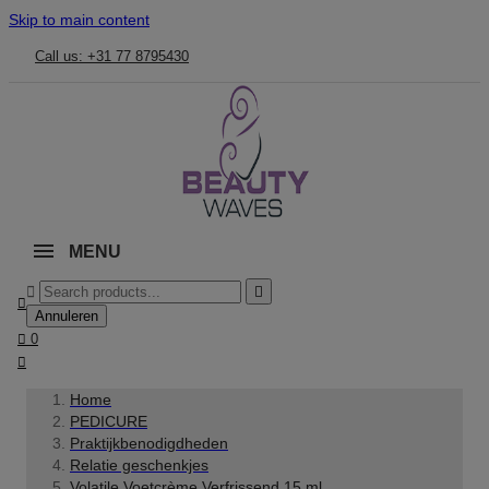
Skip to main content
Call us: +31 77 8795430
MENU



Annuleren

0

Home
PEDICURE
Praktijkbenodigdheden
Relatie geschenkjes
Volatile Voetcrème Verfrissend 15 ml