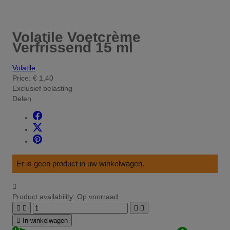
Volatile Voetcrème
Verfrissend 15 ml
Volatile
Price:
€ 1,40
Exclusief belasting
Delen
Er is geen product in uw winkelwagen.

Product availability:
Op voorraad





In winkelwagen