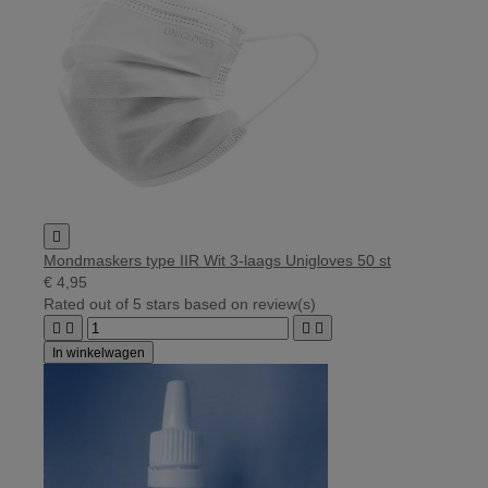

Mondmaskers type IIR Wit 3-laags Unigloves 50 st
€ 4,95
Rated
out of 5 stars based on
review(s)




In winkelwagen