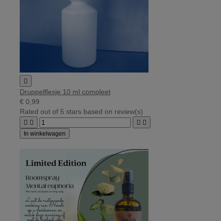

Druppelflesje 10 ml compleet
€ 0,99
Rated
out of 5 stars based on
review(s)




In winkelwagen