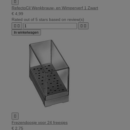

RefectoCil Wenkbrauw- en Wimperverf 1 Zwart
€ 4,99
Rated
out of 5 stars based on
review(s)




In winkelwagen

Frezendoosje voor 24 freesjes
€ 2,75