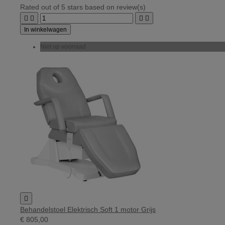
Rated
out of 5 stars based on
review(s)




In winkelwagen
Niet op voorraad

Behandelstoel Elektrisch Soft 1 motor Grijs
€ 805,00