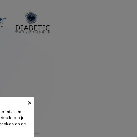
×
e-media- en
ebruikt om je
 cookies en de