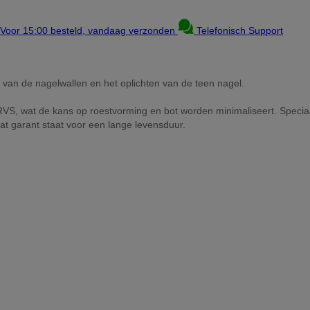
Voor 15:00 besteld, vandaag verzonden
Telefonisch Support
 van de nagelwallen en het oplichten van de teen nagel.
RVS, wat de kans op roestvorming en bot worden minimaliseert. Speciaal
at garant staat voor een lange levensduur.