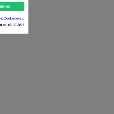
teren
 & Cookiebeleid
t op:
02-02-2026