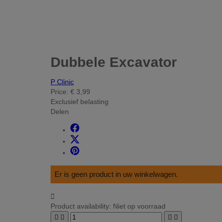
Dubbele Excavator
P Clinic
Price:
€ 3,99
Exclusief belasting
Delen
Er is geen product in uw winkelwagen.

Product availability:
Niet op voorraad



