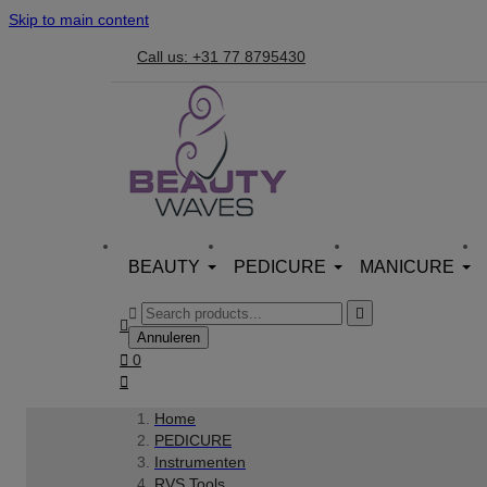
Skip to main content
Call us: +31 77 8795430
BEAUTY
PEDICURE
MANICURE



Annuleren

0

Home
PEDICURE
Instrumenten
RVS Tools