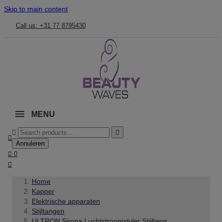
Skip to main content
Call us: +31 77 8795430
MENU



Annuleren

0

Home
Kapper
Elektrische apparaten
Stijltangen
ULTRON Sirona Luchtstroomstyler Stijltang