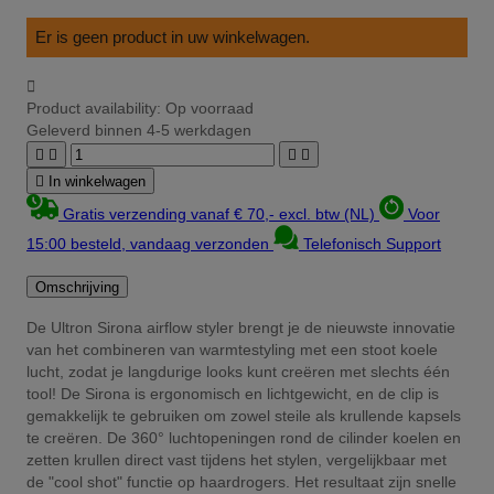
Er is geen product in uw winkelwagen.

Product availability:
Op voorraad
Geleverd binnen 4-5 werkdagen





In winkelwagen
Gratis verzending vanaf € 70,- excl. btw (NL)
Voor
15:00 besteld, vandaag verzonden
Telefonisch Support
Omschrijving
De Ultron Sirona airflow styler brengt je de nieuwste innovatie
van het combineren van warmtestyling met een stoot koele
lucht, zodat je langdurige looks kunt creëren met slechts één
tool! De Sirona is ergonomisch en lichtgewicht, en de clip is
gemakkelijk te gebruiken om zowel steile als krullende kapsels
te creëren. De 360° luchtopeningen rond de cilinder koelen en
zetten krullen direct vast tijdens het stylen, vergelijkbaar met
de "cool shot" functie op haardrogers. Het resultaat zijn snelle