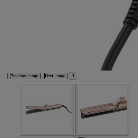
Previous image
Next image
