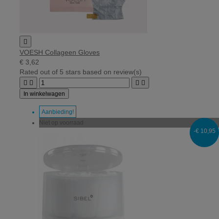

VOESH Collageen Gloves
€ 3,62
Rated
out of 5 stars based on
review(s)




In winkelwagen
Aanbieding!
Niet op voorraad
-€ 10,95