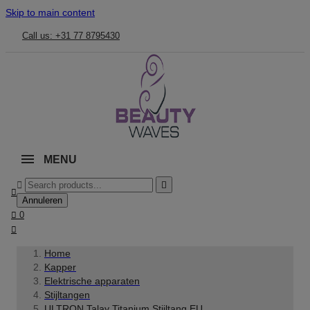
Skip to main content
Call us: +31 77 8795430
MENU



Annuleren

0

Home
Kapper
Elektrische apparaten
Stijltangen
ULTRON Talay Titanium Stijltang EU