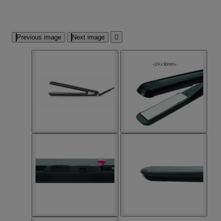
Previous image
Next image
