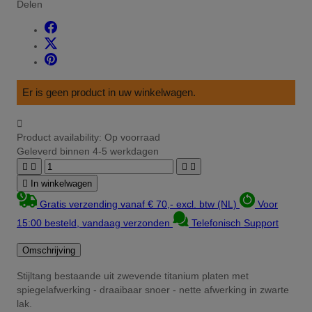
Delen
Er is geen product in uw winkelwagen.

Product availability:
Op voorraad
Geleverd binnen 4-5 werkdagen





In winkelwagen
Gratis verzending vanaf € 70,- excl. btw (NL)
Voor
15:00 besteld, vandaag verzonden
Telefonisch Support
Omschrijving
Stijltang bestaande uit zwevende titanium platen met
spiegelafwerking - draaibaar snoer - nette afwerking in zwarte
lak.