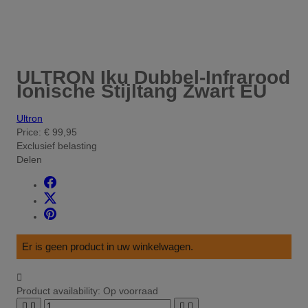
ULTRON Iku Dubbel-Infrarood
Ionische Stijltang Zwart EU
Ultron
Price:
€ 99,95
Exclusief belasting
Delen
Er is geen product in uw winkelwagen.

Product availability:
Op voorraad



