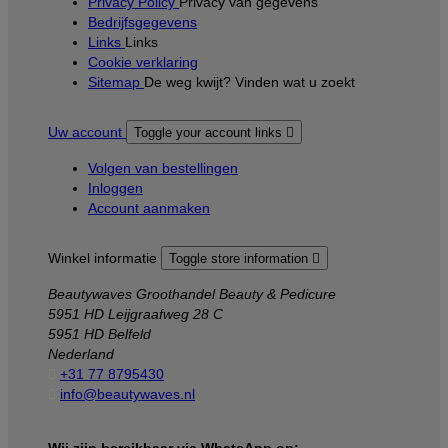
Privacy Policy
Privacy van gegevens
Bedrijfsgegevens
Links
Links
Cookie verklaring
Sitemap
De weg kwijt? Vinden wat u zoekt
Uw account
Toggle your account links

Volgen van bestellingen
Inloggen
Account aanmaken
Winkel informatie
Toggle store information

Beautywaves Groothandel Beauty & Pedicure
5951 HD Leijgraafweg 28 C
5951 HD Belfeld
Nederland

+31 77 8795430

info@beautywaves.nl