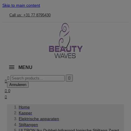
Skip to main content
Call us: +31 77 8795430
MENU



Annuleren

0

Home
Kapper
Elektrische apparaten
Stijltangen
ULTRON Iku Dubbel-Infrarood Ionische Stijltang Zwart