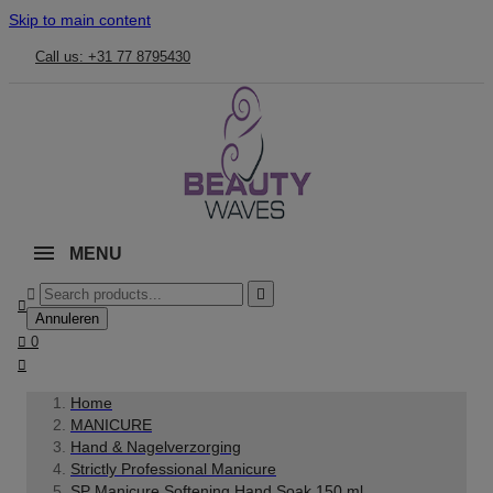
Skip to main content
Call us: +31 77 8795430
MENU



Annuleren

0

Home
MANICURE
Hand & Nagelverzorging
Strictly Professional Manicure
SP Manicure Softening Hand Soak 150 ml