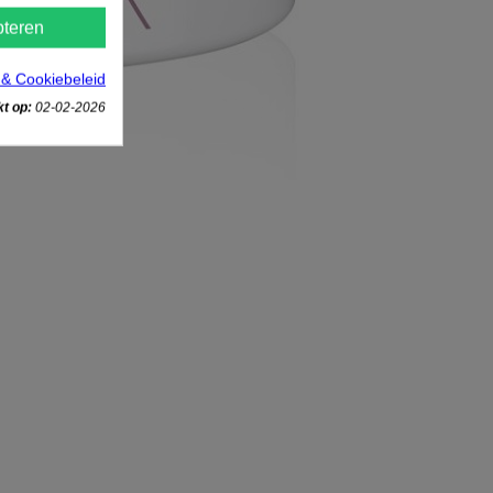
teren
 & Cookiebeleid
t op:
02-02-2026