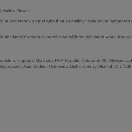
n Mallow Flower.
uid te verbeteren, en met witte thee en Mallow flower om te hydratere
inuten laten inwerken alvorens te verwijderen met warm water. Kan w
iquidum, Isopropyl Myristate, PVP, Paraffin, Ceteareth-20, Glycolic acid
Dehydroacetic Acid, Sodium Hydroxide, Dichlorobenzyl Alcohol, CI 17200