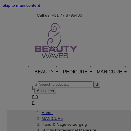
Skip to main content
Call us: +31 77 8795430
BEAUTY
PEDICURE
MANICURE



Annuleren

0

Home
MANICURE
Hand & Nagelverzorging
Strictly Professional Manicure