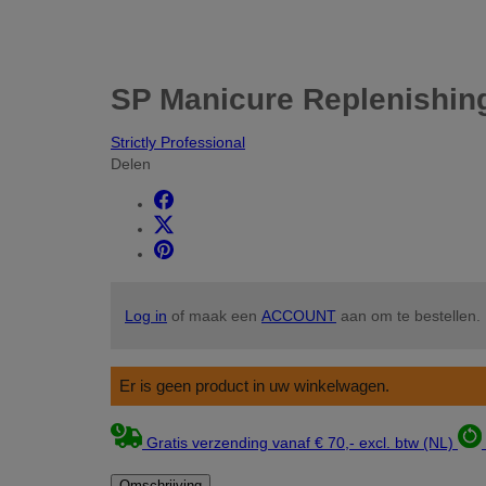
SP Manicure Replenishin
Strictly Professional
Delen
Log in
of maak een
ACCOUNT
aan om te bestellen.
Er is geen product in uw winkelwagen.
Gratis verzending vanaf € 70,- excl. btw (NL)
Omschrijving