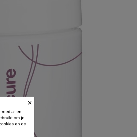
×
e-media- en
ebruikt om je
 cookies en de