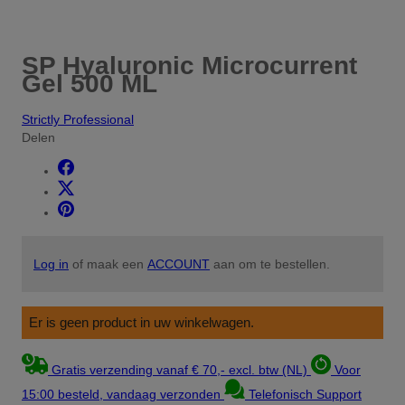
SP Hyaluronic Microcurrent
Gel 500 ML
Strictly Professional
Delen
Log in
of maak een
ACCOUNT
aan om te bestellen.
Er is geen product in uw winkelwagen.
Gratis verzending vanaf € 70,- excl. btw (NL)
Voor
15:00 besteld, vandaag verzonden
Telefonisch Support