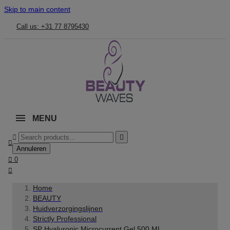
Skip to main content
Call us: +31 77 8795430
MENU



Annuleren

0

Home
BEAUTY
Huidverzorgingslijnen
Strictly Professional
SP Hyaluronic Microcurrent Gel 500 ML