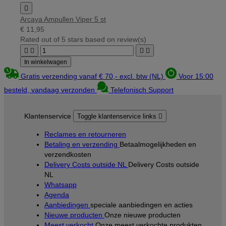

Arcaya Ampullen Viper 5 st
€ 11,95
Rated
out of 5 stars based on
review(s)




In winkelwagen
Gratis verzending vanaf € 70,- excl. btw (NL)
Voor 15:00
besteld, vandaag verzonden
Telefonisch Support
Klantenservice
Toggle klantenservice links

Reclames en retourneren
Betaling en verzending
Betaalmogelijkheden en
verzendkosten
Delivery Costs outside NL
Delivery Costs outside
NL
Whatsapp
Agenda
Aanbiedingen
speciale aanbiedingen en acties
Nieuwe producten
Onze nieuwe producten
Meest verkocht
Onze meest verkochte produkten