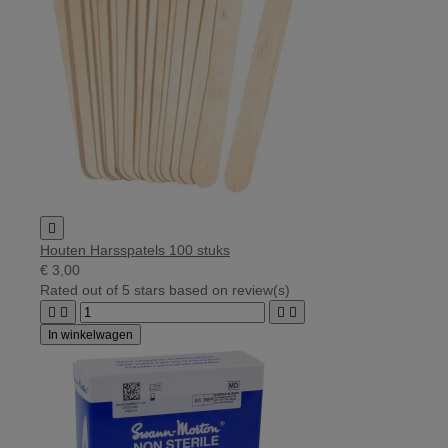

Houten Harsspatels 100 stuks
€ 3,00
Rated
out of 5 stars based on
review(s)




In winkelwagen