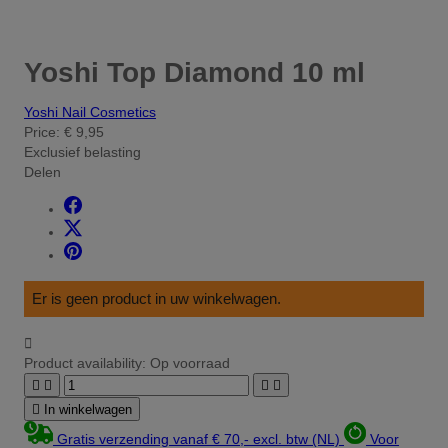
Yoshi Top Diamond 10 ml
Yoshi Nail Cosmetics
Price:
€ 9,95
Exclusief belasting
Delen
Er is geen product in uw winkelwagen.

Product availability:
Op voorraad





In winkelwagen
Gratis verzending vanaf € 70,- excl. btw (NL)
Voor