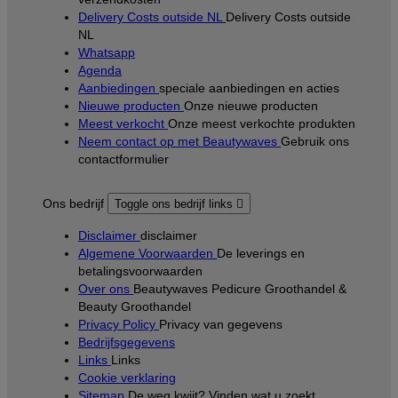
Delivery Costs outside NL
Delivery Costs outside
NL
Whatsapp
Agenda
Aanbiedingen
speciale aanbiedingen en acties
Nieuwe producten
Onze nieuwe producten
Meest verkocht
Onze meest verkochte produkten
Neem contact op met Beautywaves
Gebruik ons
contactformulier
Ons bedrijf
Toggle ons bedrijf links

Disclaimer
disclaimer
Algemene Voorwaarden
De leverings en
betalingsvoorwaarden
Over ons
Beautywaves Pedicure Groothandel &
Beauty Groothandel
Privacy Policy
Privacy van gegevens
Bedrijfsgegevens
Links
Links
Cookie verklaring
Sitemap
De weg kwijt? Vinden wat u zoekt