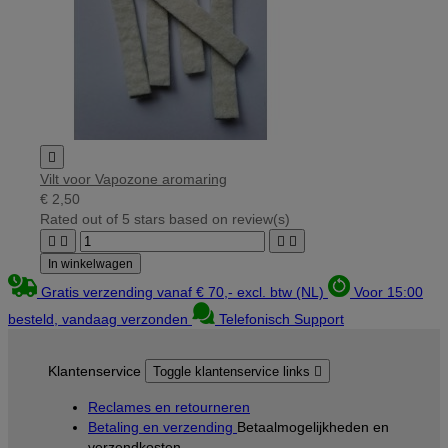

Vilt voor Vapozone aromaring
€ 2,50
Rated
out of 5 stars based on
review(s)




In winkelwagen
Gratis verzending vanaf € 70,- excl. btw (NL)
Voor 15:00
besteld, vandaag verzonden
Telefonisch Support
Klantenservice
Toggle klantenservice links

Reclames en retourneren
Betaling en verzending
Betaalmogelijkheden en
verzendkosten