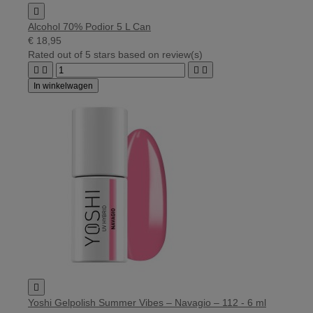

Alcohol 70% Podior 5 L Can
€ 18,95
Rated
out of 5 stars based on
review(s)




In winkelwagen

Yoshi Gelpolish Summer Vibes – Navagio – 112 - 6 ml