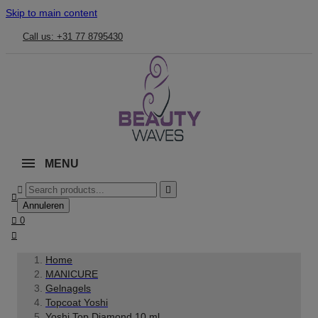
Skip to main content
Call us: +31 77 8795430
MENU



Annuleren

0

Home
MANICURE
Gelnagels
Topcoat Yoshi
Yoshi Top Diamond 10 ml