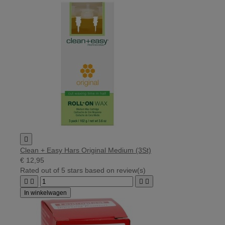

Clean + Easy Hars Original Medium (3St)
€ 12,95
Rated
out of 5 stars based on
review(s)




In winkelwagen