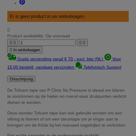
Er is geen product in uw winkelwagen.

Product availability:
Op voorraad





In winkelwagen
Gratis verzending vanaf € 70,- excl. btw (NL)
Voor
15:00 besteld, vandaag verzonden
Telefonisch Support
Omschrijving
De Tofoam tape van P Clinic No Pressure is ideaal om blaren
te voorkomen op de hielen en overal waar drukpunten verlicht
dienen te worden.
Deze wonder Tofoam tape kan ook gebruikt worden om een
viltring te fixeren of om een steuntape om je vinger aan te
brengen om de frictie bij het manueel nagelvijlen te verlichten.
Een echte aanrader in de professionele praktijk!