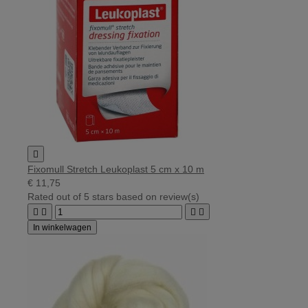

Fixomull Stretch Leukoplast 5 cm x 10 m
€ 11,75
Rated
out of 5 stars based on
review(s)




In winkelwagen