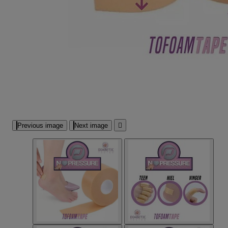
Previous image
Next image
