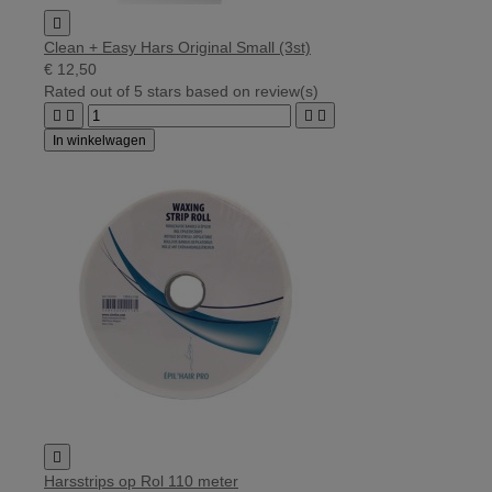

Clean + Easy Hars Original Small (3st)
€ 12,50
Rated
out of 5 stars based on
review(s)




In winkelwagen

Harsstrips op Rol 110 meter