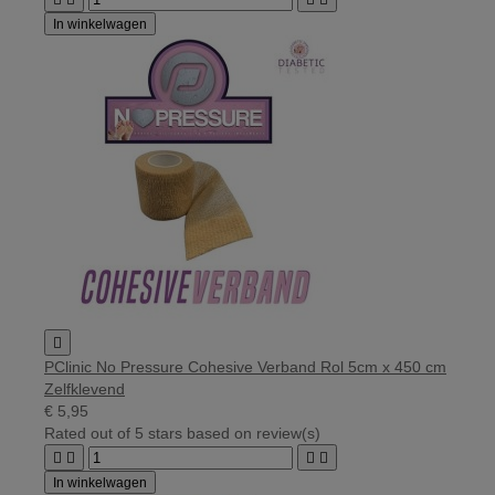
In winkelwagen

PClinic No Pressure Cohesive Verband Rol 5cm x 450 cm
Zelfklevend
€ 5,95
Rated
out of 5 stars based on
review(s)




In winkelwagen