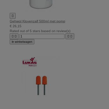

Gehwol Klovenzalf 500ml met pomp
€ 26,15
Rated
out of 5 stars based on
review(s)




In winkelwagen