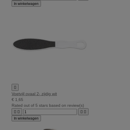
In winkelwagen

Voetvijl ovaal 2- zijdig wit
€ 1,65
Rated
out of 5 stars based on
review(s)




In winkelwagen