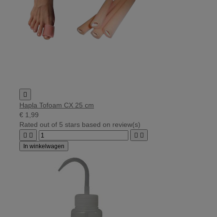

Hapla Tofoam CX 25 cm
€ 1,99
Rated
out of 5 stars based on
review(s)




In winkelwagen