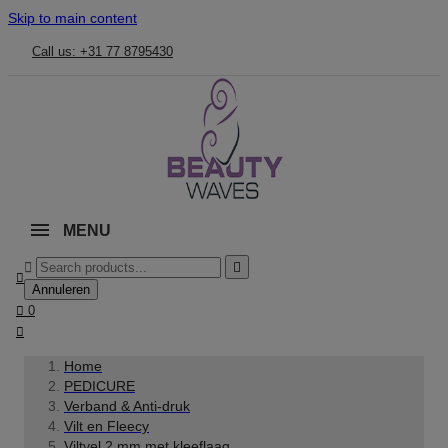
Skip to main content
Call us: +31 77 8795430
MENU



Annuleren

0

Home
PEDICURE
Verband & Anti-druk
Vilt en Fleecy
Viltvel 2 mm met kleeflaag