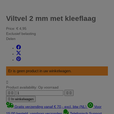
Viltvel 2 mm met kleeflaag
Price:
€ 4,95
Exclusief belasting
Delen
Er is geen product in uw winkelwagen.

Product availability:
Op voorraad





In winkelwagen
Gratis verzending vanaf € 70,- excl. btw (NL)
Voor
15:00 besteld, vandaag verzonden
Telefonisch Support