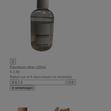

Petroleum ether 100ml
€ 2,80
Rated
out of 5 stars based on
review(s)




In winkelwagen