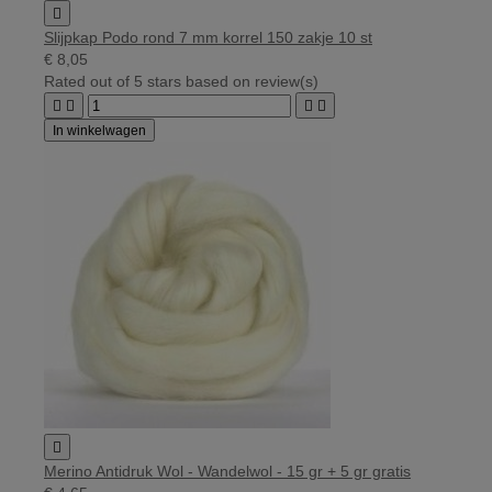

Slijpkap Podo rond 7 mm korrel 150 zakje 10 st
€ 8,05
Rated
out of 5 stars based on
review(s)




In winkelwagen

Merino Antidruk Wol - Wandelwol - 15 gr + 5 gr gratis