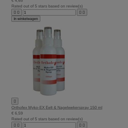
€ 4,65
Rated
out of 5 stars based on
review(s)




In winkelwagen

Orthofex Myko-EX Eelt & Nagelwekerspray 150 ml
€ 6,59
Rated
out of 5 stars based on
review(s)



