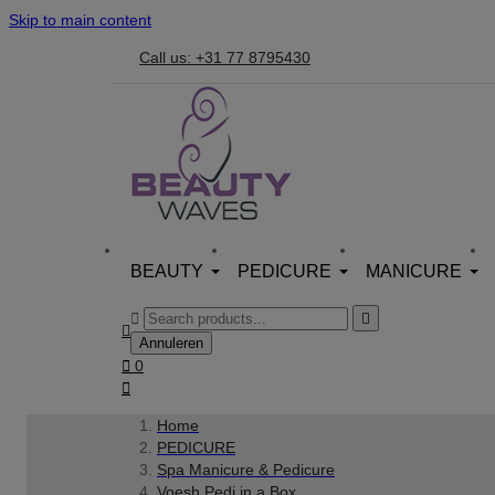
Skip to main content
Call us: +31 77 8795430
BEAUTY
PEDICURE
MANICURE



Annuleren

0

Home
PEDICURE
Spa Manicure & Pedicure
Voesh Pedi in a Box