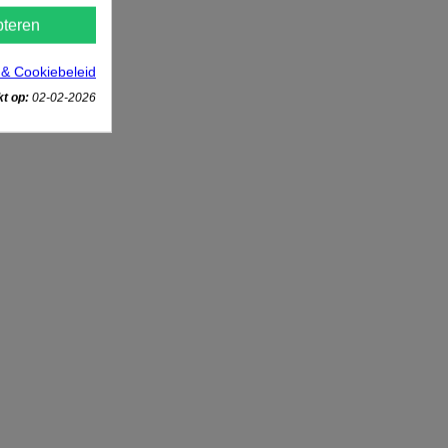
teren
 & Cookiebeleid
t op:
02-02-2026