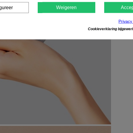
gureer
Weigeren
Accep
Privacy
Cookieverklaring bijgewerk