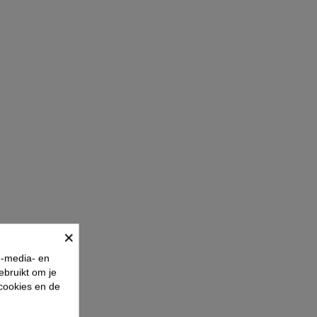
×
e-media- en
ebruikt om je
 cookies en de