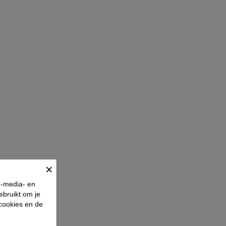
×
e-media- en
ebruikt om je
 cookies en de