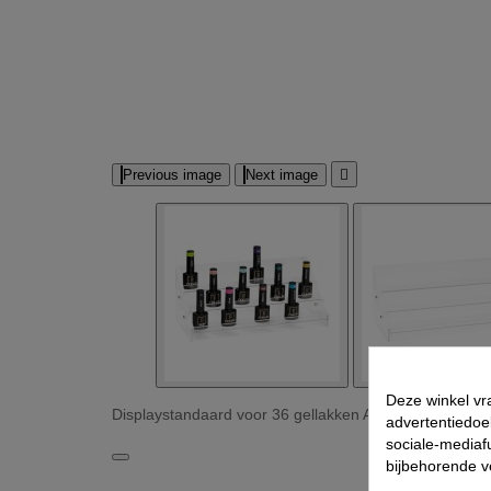
Previous image
Next image

Deze winkel vr
Displaystandaard voor 36 gellakken Afbeeldingen
advertentiedoe
sociale-mediafu
bijbehorende 