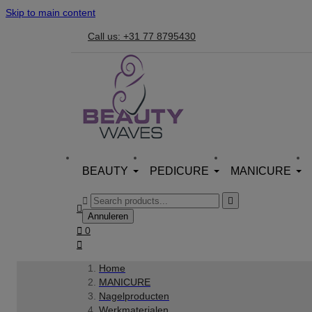
Skip to main content
Call us: +31 77 8795430
BEAUTY
PEDICURE
MANICURE



Annuleren

0

Home
MANICURE
Nagelproducten
Werkmaterialen