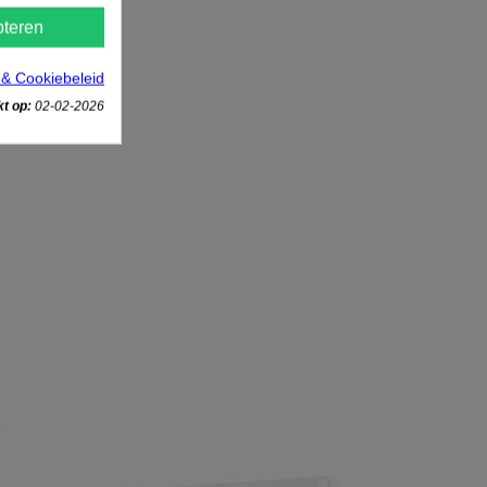
teren
 & Cookiebeleid
t op:
02-02-2026