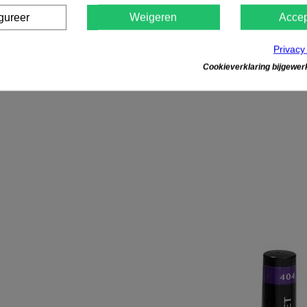
gureer
Weigeren
Accep
Privacy
Cookieverklaring bijgewerk