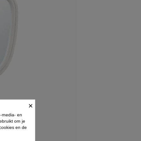
×
e-media- en
ebruikt om je
 cookies en de