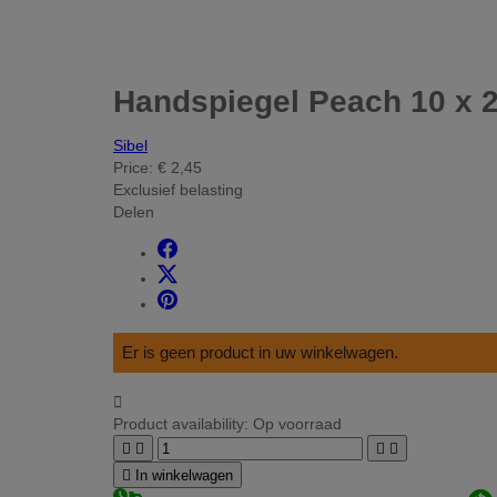
Handspiegel Peach 10 x 
Sibel
Price:
€ 2,45
Exclusief belasting
Delen
Er is geen product in uw winkelwagen.

Product availability:
Op voorraad





In winkelwagen