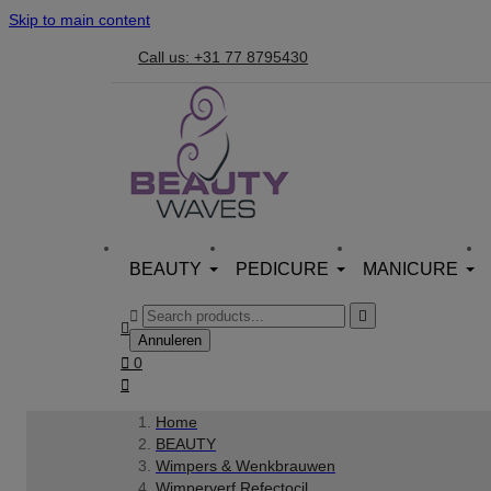
Skip to main content
Call us: +31 77 8795430
BEAUTY
PEDICURE
MANICURE



Annuleren

0

Home
BEAUTY
Wimpers & Wenkbrauwen
Wimperverf Refectocil