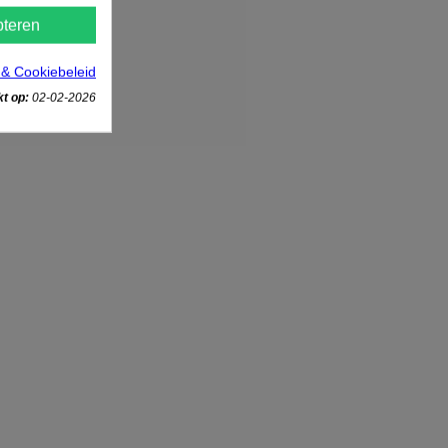
teren
 & Cookiebeleid
t op:
02-02-2026