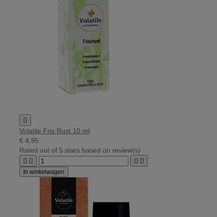

Volatile Fris Rust 10 ml
€ 4,95
Rated
out of 5 stars based on
review(s)




In winkelwagen