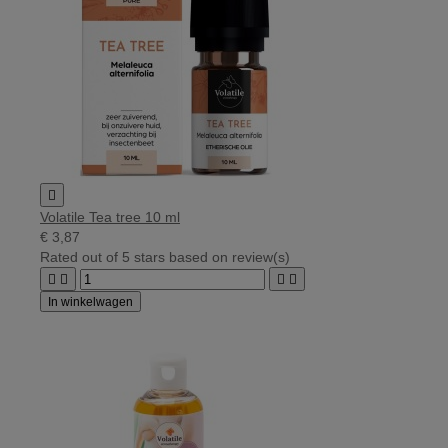

Volatile Tea tree 10 ml
€ 3,87
Rated
out of 5 stars based on
review(s)




In winkelwagen