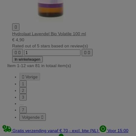

Hydrolaat Lavendel Bio Volatile 100 ml
€ 4,90
Rated
out of 5 stars based on
review(s)




In winkelwagen
Item 1-12 van 81 in totaal item(s)

Vorige
1
2
3
…
7
Volgende

Gratis verzending vanaf € 70,- excl. btw (NL)
Voor 15:00