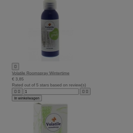

Volatile Roomspray Wintertime
€ 3,85
Rated
out of 5 stars based on
review(s)




In winkelwagen