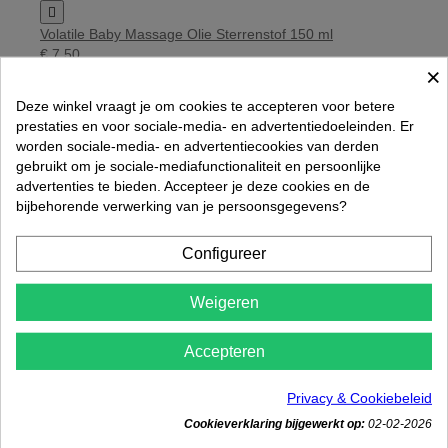

Volatile Baby Massage Olie Sterrenstof 150 ml
€ 7,50
×
Rated
out of 5 stars based on
review(s)




Deze winkel vraagt je om cookies te accepteren voor betere
In winkelwagen
prestaties en voor sociale-media- en advertentiedoeleinden. Er
worden sociale-media- en advertentiecookies van derden
gebruikt om je sociale-mediafunctionaliteit en persoonlijke
advertenties te bieden. Accepteer je deze cookies en de
bijbehorende verwerking van je persoonsgegevens?
Configureer
Weigeren
Accepteren
Privacy & Cookiebeleid

Cookieverklaring bijgewerkt op:
02-02-2026
Hydrolaat Lavendel Bio Volatile 500 ml