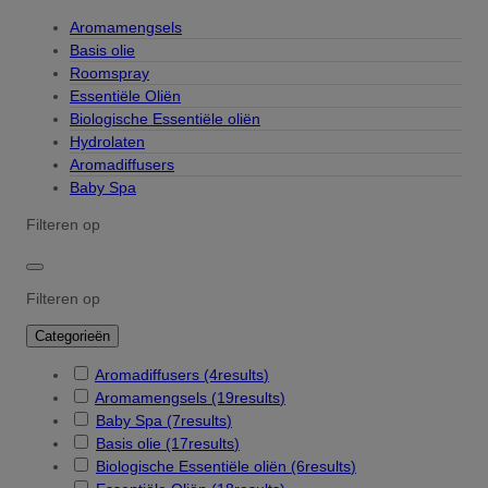
Aromamengsels
Basis olie
Roomspray
Essentiële Oliën
Biologische Essentiële oliën
Hydrolaten
Aromadiffusers
Baby Spa
Filteren op
Filteren op
Categorieën
Aromadiffusers
(4
results
)
Aromamengsels
(19
results
)
Baby Spa
(7
results
)
Basis olie
(17
results
)
Biologische Essentiële oliën
(6
results
)