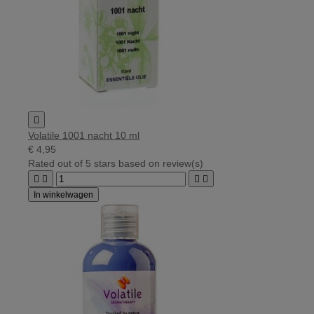

Volatile 1001 nacht 10 ml
€ 4,95
Rated
out of 5 stars based on
review(s)




In winkelwagen