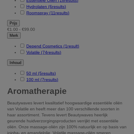
Essentiële Oliën
(18
results
)
Hydrolaten
(6
results
)
Roomspray
(11
results
)
Prijs
€1.00 - €99.00
Merk
Depend Cosmetics
(1
result
)
Volatile
(74
results
)
Inhoud
50 ml
(5
results
)
100 ml
(7
results
)
Aromatherapie
Beautywaves levert kwalitatief hoogwaardige essentiële oliën
van Volatile en heeft meer dan 100 verschillende soorten in
haar assortiment. Tevens levert Beautywaves heerlijk
geurende huidverzorgingsproducten verrijkt met essentiële
oliën. Onze massage-oliën zijn 100% natuurlijk en op basis van
jojoba- en amandelolie. Volatile massage-oliën smeren