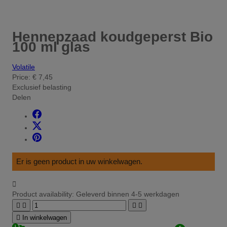
Hennepzaad koudgeperst Bio
100 ml glas
Volatile
Price:
€ 7,45
Exclusief belasting
Delen
Er is geen product in uw winkelwagen.

Product availability:
Geleverd binnen 4-5 werkdagen





In winkelwagen