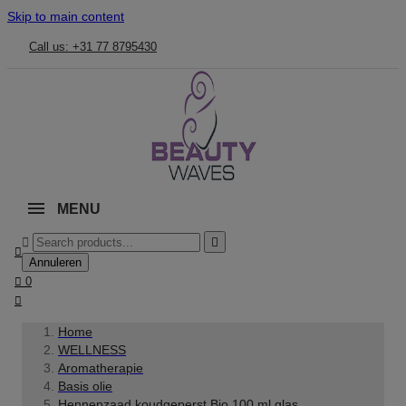
Skip to main content
Call us: +31 77 8795430
MENU



Annuleren

0

Home
WELLNESS
Aromatherapie
Basis olie
Hennepzaad koudgeperst Bio 100 ml glas