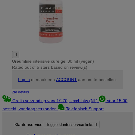

Ureumline intensive cure gel 30 ml (vegan)
Rated
out of 5 stars based on
review(s)
Log in
of maak een
ACCOUNT
aan om te bestellen.
Zie details
Gratis verzending vanaf € 70,- excl. btw (NL)
Voor 15:00
besteld, vandaag verzonden
Telefonisch Support
Klantenservice
Toggle klantenservice links
