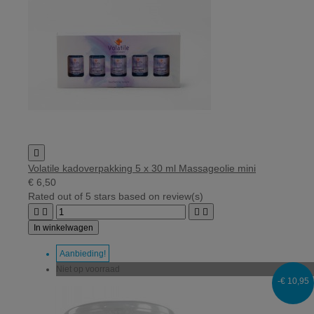

Volatile kadoverpakking 5 x 30 ml Massageolie mini
€ 6,50
Rated
out of 5 stars based on
review(s)




In winkelwagen
Aanbieding!
Niet op voorraad
-€ 10,95