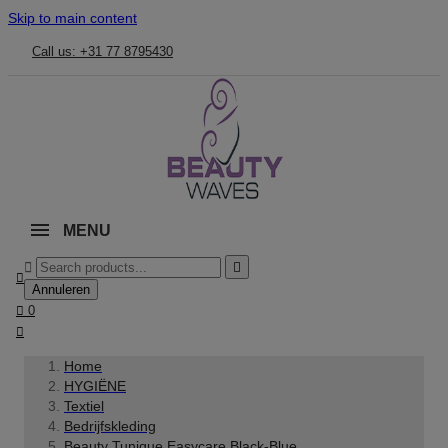
Skip to main content
Call us: +31 77 8795430
MENU



Annuleren

0

Home
HYGIËNE
Textiel
Bedrijfskleding
Beauty Tunique Easycare Black-Blue