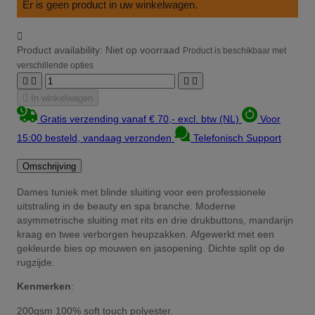
Er is geen product in uw winkelwagen.

Product availability:
Niet op voorraad
Product is beschikbaar met
verschillende opties





In winkelwagen
Gratis verzending vanaf € 70,- excl. btw (NL)
Voor
15:00 besteld, vandaag verzonden
Telefonisch Support
Omschrijving
Dames tuniek met blinde sluiting voor een professionele
uitstraling in de beauty en spa branche. Moderne
asymmetrische sluiting met rits en drie drukbuttons, mandarijn
kraag en twee verborgen heupzakken. Afgewerkt met een
gekleurde bies op mouwen en jasopening. Dichte split op de
rugzijde.
Kenmerken
:
200gsm 100% soft touch polyester.