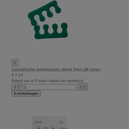

Cosmetische teenkammen stevig 9mm dik groen
€ 1,10
Rated
out of 5 stars based on
review(s)




In winkelwagen