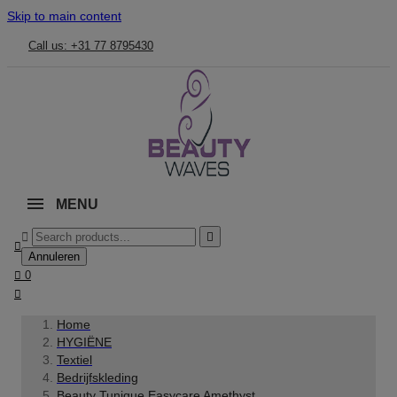
Skip to main content
Call us: +31 77 8795430
MENU



Annuleren

0

Home
HYGIËNE
Textiel
Bedrijfskleding
Beauty Tunique Easycare Amethyst