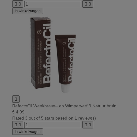




In winkelwagen

RefectoCil Wenkbrauw- en Wimperverf 3 Natuur bruin
€ 4,99
Rated
3
out of 5 stars based on
1
review(s)




In winkelwagen