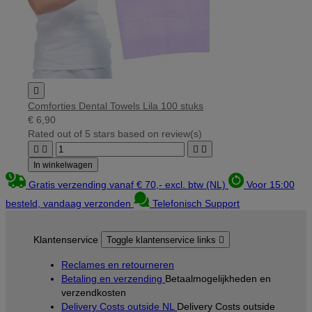

Comforties Dental Towels Lila 100 stuks
€ 6,90
Rated
out of 5 stars based on
review(s)




In winkelwagen
Gratis verzending vanaf € 70,- excl. btw (NL)
Voor 15:00
besteld, vandaag verzonden
Telefonisch Support
Klantenservice
Toggle klantenservice links

Reclames en retourneren
Betaling en verzending
Betaalmogelijkheden en
verzendkosten
Delivery Costs outside NL
Delivery Costs outside