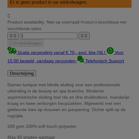
Er is geen product in uw winkelwagen.

Product availability:
Niet op voorraad
Product is beschikbaar met
verschillende opties





In winkelwagen
Gratis verzending vanaf € 70,- excl. btw (NL)
Voor
15:00 besteld, vandaag verzonden
Telefonisch Support
Omschrijving
Dames tunique met blinde sluiting voor een professionele
uitstraling in de beauty en spa branche. Moderne
asymmetrische sluiting met rits en drie drukbuttons, mandarijn
kraag en twee verborgen heupzakken. Afgewerkt met een
gekleurde bies op mouwen en jasopening. Dichte split op de
rugzijde.
200 gsm 100% soft touch polyester.
Max 40 graden wasbaar