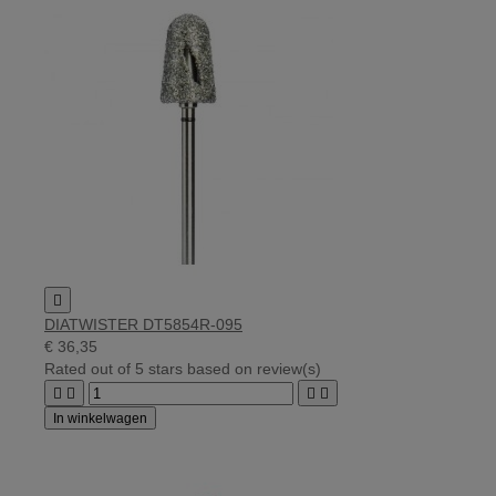

DIATWISTER DT5854R-095
€ 36,35
Rated
out of 5 stars based on
review(s)




In winkelwagen