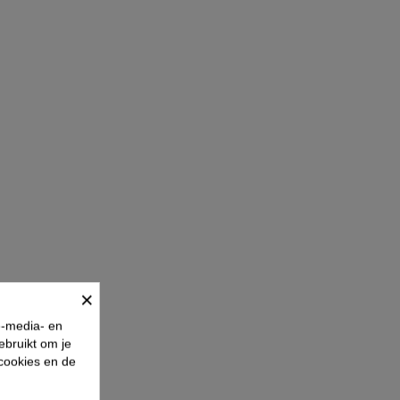
×
e-media- en
ebruikt om je
 cookies en de