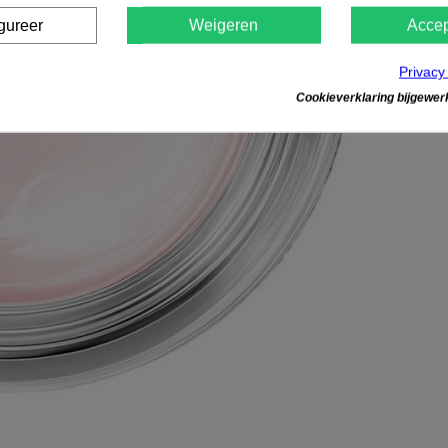
gureer
Weigeren
Accep
Privacy
Cookieverklaring bijgewerk