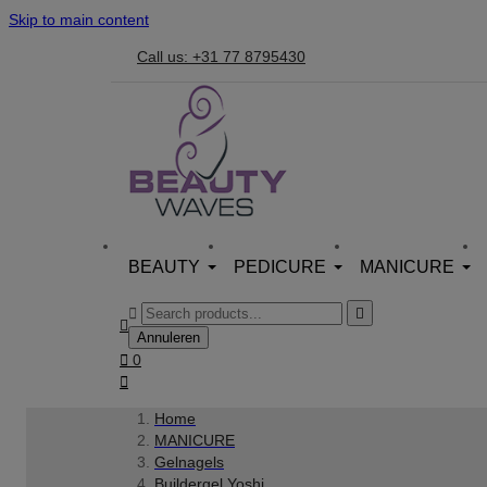
Skip to main content
Call us: +31 77 8795430
BEAUTY
PEDICURE
MANICURE



Annuleren

0

Home
MANICURE
Gelnagels
Buildergel Yoshi