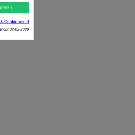
teren
 & Cookiebeleid
t op:
02-02-2026