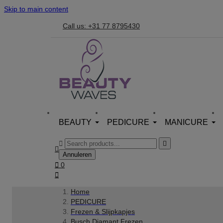
Skip to main content
Call us: +31 77 8795430
BEAUTY
PEDICURE
MANICURE



Annuleren

0

Home
PEDICURE
Frezen & Slijpkapjes
Busch Diamant Frezen