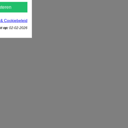
teren
 & Cookiebeleid
t op:
02-02-2026