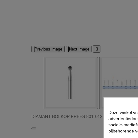
Previous image
Next image

Deze winkel vr
DIAMANT BOLKOP FREES 801-012 Afbeeldingen
advertentiedoe
sociale-mediafu
bijbehorende 