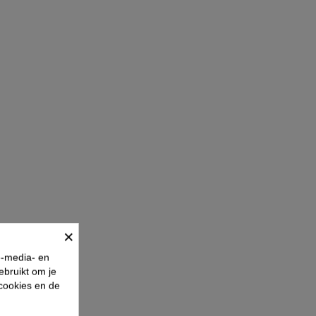
×
e-media- en
ebruikt om je
 cookies en de