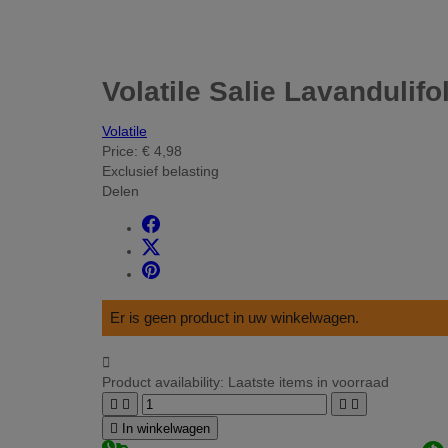
Volatile Salie Lavandulifo
Volatile
Price:
€ 4,98
Exclusief belasting
Delen
Er is geen product in uw winkelwagen.

Product availability:
Laatste items in voorraad





In winkelwagen