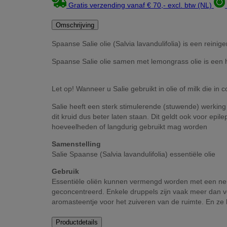
Gratis verzending vanaf € 70,- excl. btw (NL)
Omschrijving
Spaanse Salie olie (Salvia lavandulifolia) is een rein
Spaanse Salie olie samen met lemongrass olie is een he
Let op! Wanneer u Salie gebruikt in olie of milk die in
Salie heeft een sterk stimulerende (stuwende) werki
dit kruid dus beter laten staan. Dit geldt ook voor epi
hoeveelheden of langdurig gebruikt mag worden
Samenstelling
Salie Spaanse (Salvia lavandulifolia) essentiële olie
Gebruik
Essentiële oliën kunnen vermengd worden met een neutr
geconcentreerd. Enkele druppels zijn vaak meer dan 
aromasteentje voor het zuiveren van de ruimte. En z
Productdetails