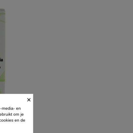
×
e-media- en
ebruikt om je
 cookies en de