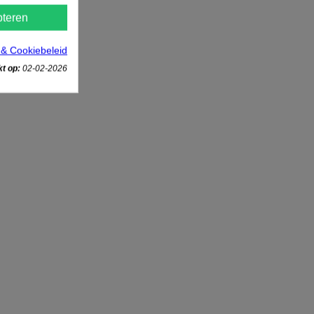
teren
 & Cookiebeleid
t op:
02-02-2026