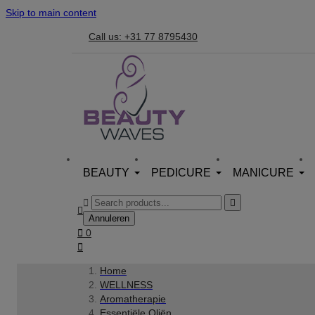
Skip to main content
Call us: +31 77 8795430
BEAUTY
PEDICURE
MANICURE



Annuleren

0

Home
WELLNESS
Aromatherapie
Essentiële Oliën