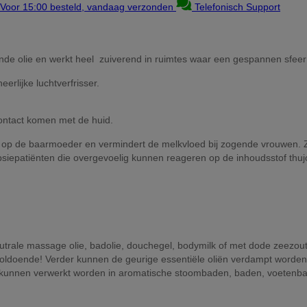
Voor 15:00 besteld, vandaag verzonden
Telefonisch Support
igende olie en werkt heel zuiverend in ruimtes waar een gespannen sfeer
erlijke luchtverfrisser.
 contact komen met de huid.
ng op de baarmoeder en vermindert de melkvloed bij zogende vrouwen
lepsiepatiënten die overgevoelig kunnen reageren op de inhoudsstof thujo
ale massage olie, badolie, douchegel, bodymilk of met dode zeezout van
voldoende! Verder kunnen de geurige essentiële oliën verdampt worde
e kunnen verwerkt worden in aromatische stoombaden, baden, voetenb