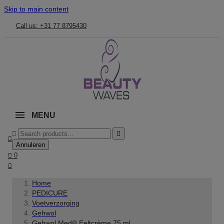
Skip to main content
Call us: +31 77 8795430
MENU



Annuleren

0

Home
PEDICURE
Voetverzorging
Gehwol
Gehwol Med® Eeltcrème 75 ml