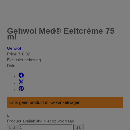
Gehwol Med® Eeltcrème 75
ml
Gehwol
Price:
€ 6,32
Exclusief belasting
Delen
Er is geen product in uw winkelwagen.

Product availability:
Niet op voorraad



