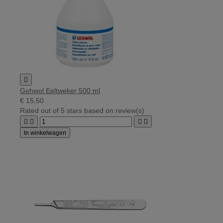

Gehwol Eeltweker 500 ml
€ 15,50
Rated
out of 5 stars based on
review(s)




In winkelwagen