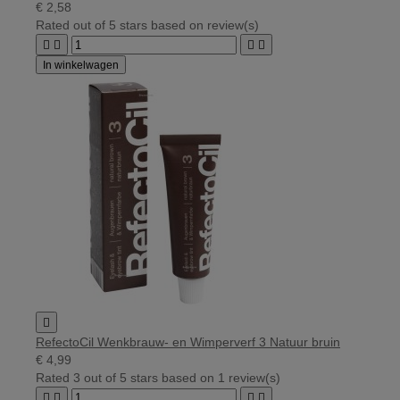
€ 2,58
Rated
out of 5 stars based on
review(s)




In winkelwagen

RefectoCil Wenkbrauw- en Wimperverf 3 Natuur bruin
€ 4,99
Rated
3
out of 5 stars based on
1
review(s)



