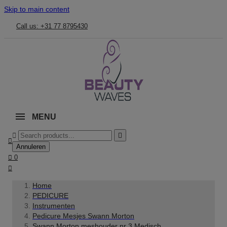
Skip to main content
Call us: +31 77 8795430
MENU



Annuleren

0

Home
PEDICURE
Instrumenten
Pedicure Mesjes Swann Morton
Swann Morton meshouder nr 3 Medisch