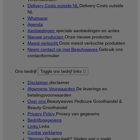
Delivery Costs outside NL
Delivery Costs outside
NL
Whatsapp
Agenda
Aanbiedingen
speciale aanbiedingen en acties
Nieuwe producten
Onze nieuwe producten
Meest verkocht
Onze meest verkochte produkten
Neem contact op met Beautywaves
Gebruik ons
contactformulier
Ons bedrijf
Toggle ons bedrijf links

Disclaimer
disclaimer
Algemene Voorwaarden
De leverings en
betalingsvoorwaarden
Over ons
Beautywaves Pedicure Groothandel &
Beauty Groothandel
Privacy Policy
Privacy van gegevens
Bedrijfsgegevens
Links
Links
Cookie verklaring
Sitemap
De weg kwijt? Vinden wat u zoekt