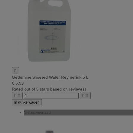

Gedemineraliseerd Water Reymerink 5 L
€ 5,99
Rated
out of 5 stars based on
review(s)




In winkelwagen
Niet op voorraad