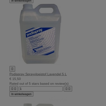
In winkelwagen

Podispray Sprayvloeistof Lavendel 5 L
€ 15,50
Rated
out of 5 stars based on
review(s)




In winkelwagen