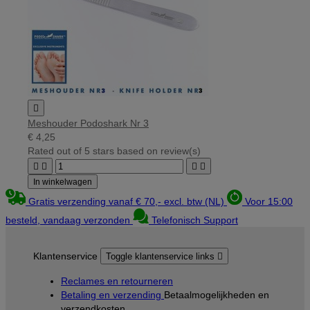

Meshouder Podoshark Nr 3
€ 4,25
Rated
out of 5 stars based on
review(s)




In winkelwagen
Gratis verzending vanaf € 70,- excl. btw (NL)
Voor 15:00
besteld, vandaag verzonden
Telefonisch Support
Klantenservice
Toggle klantenservice links

Reclames en retourneren
Betaling en verzending
Betaalmogelijkheden en
verzendkosten