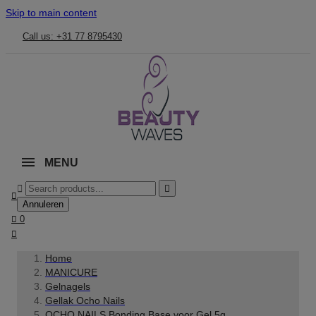
Skip to main content
Call us: +31 77 8795430
MENU



Annuleren

0

Home
MANICURE
Gelnagels
Gellak Ocho Nails
OCHO NAILS Bonding Base voor Gel 5g