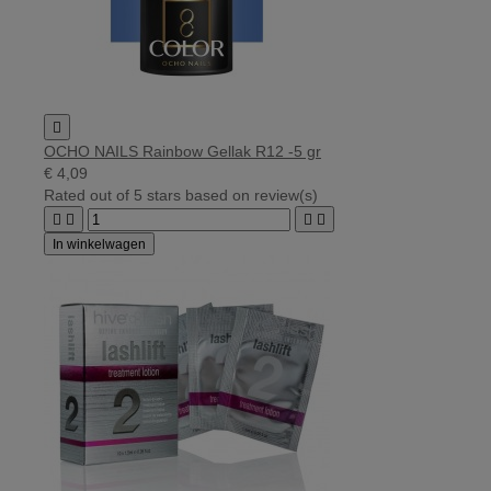

OCHO NAILS Rainbow Gellak R12 -5 gr
€ 4,09
Rated
out of 5 stars based on
review(s)




In winkelwagen