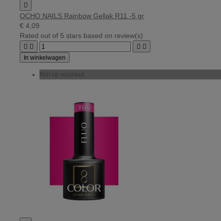

OCHO NAILS Rainbow Gellak R11 -5 gr
€ 4,09
Rated
out of 5 stars based on
review(s)




In winkelwagen
Niet op voorraad