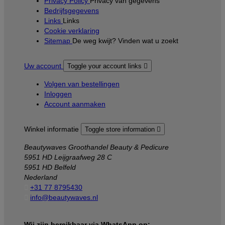
Privacy Policy
Privacy van gegevens
Bedrijfsgegevens
Links
Links
Cookie verklaring
Sitemap
De weg kwijt? Vinden wat u zoekt
Uw account
Toggle your account links

Volgen van bestellingen
Inloggen
Account aanmaken
Winkel informatie
Toggle store information

Beautywaves Groothandel Beauty & Pedicure
5951 HD Leijgraafweg 28 C
5951 HD Belfeld
Nederland

+31 77 8795430

info@beautywaves.nl
Wij zijn bereikbaar via WhatsApp op: