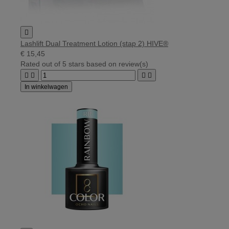

Lashlift Dual Treatment Lotion (stap 2) HIVE®
€ 15,45
Rated
out of 5 stars based on
review(s)




In winkelwagen