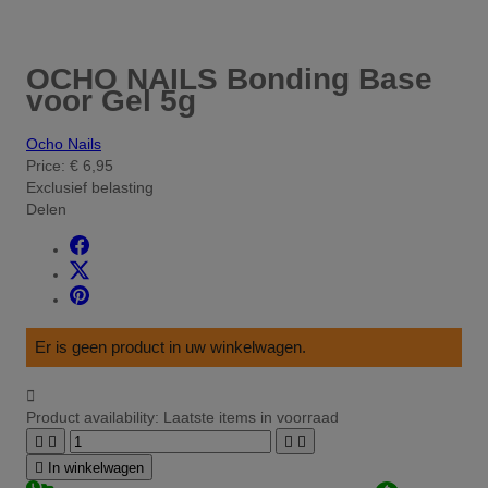
OCHO NAILS Bonding Base
voor Gel 5g
Ocho Nails
Price:
€ 6,95
Exclusief belasting
Delen
Er is geen product in uw winkelwagen.

Product availability:
Laatste items in voorraad





In winkelwagen