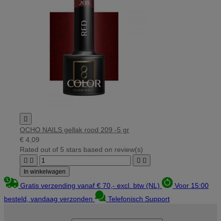

OCHO NAILS gellak rood 209 -5 gr
€ 4,09
Rated
out of 5 stars based on
review(s)




In winkelwagen
Gratis verzending vanaf € 70,- excl. btw (NL)
Voor 15:00
besteld, vandaag verzonden
Telefonisch Support