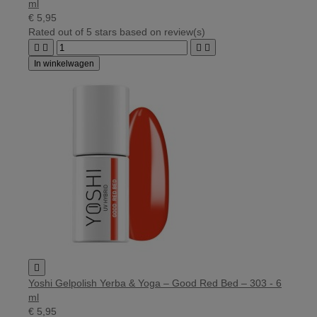
ml
€ 5,95
Rated
out of 5 stars based on
review(s)




In winkelwagen

Yoshi Gelpolish Yerba & Yoga – Good Red Bed – 303 - 6
ml
€ 5,95