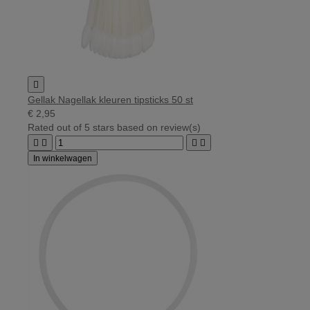

Gellak Nagellak kleuren tipsticks 50 st
€ 2,95
Rated
out of 5 stars based on
review(s)




In winkelwagen