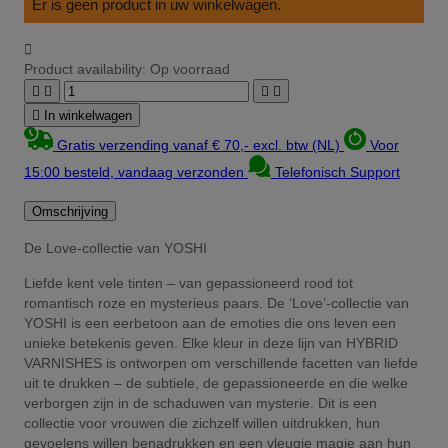
Er is geen product in uw winkelwagen.

Product availability:
Op voorraad





In winkelwagen
Gratis verzending vanaf € 70,- excl. btw (NL)
Voor
15:00 besteld, vandaag verzonden
Telefonisch Support
Omschrijving
De Love-collectie van YOSHI
Liefde kent vele tinten – van gepassioneerd rood tot
romantisch roze en mysterieus paars. De ‘Love’-collectie van
YOSHI is een eerbetoon aan de emoties die ons leven een
unieke betekenis geven. Elke kleur in deze lijn van HYBRID
VARNISHES is ontworpen om verschillende facetten van liefde
uit te drukken – de subtiele, de gepassioneerde en die welke
verborgen zijn in de schaduwen van mysterie. Dit is een
collectie voor vrouwen die zichzelf willen uitdrukken, hun
gevoelens willen benadrukken en een vleugje magie aan hun