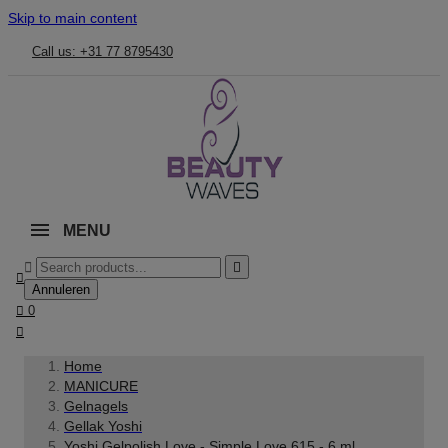
Skip to main content
Call us: +31 77 8795430
MENU



Annuleren

0

Home
MANICURE
Gelnagels
Gellak Yoshi
Yoshi Gelpolish Love - Simple Love 615 - 6 ml