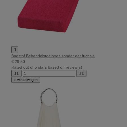

Badstof Behandelstoelhoes zonder gat fuchsia
€ 29,50
Rated
out of 5 stars based on
review(s)




In winkelwagen