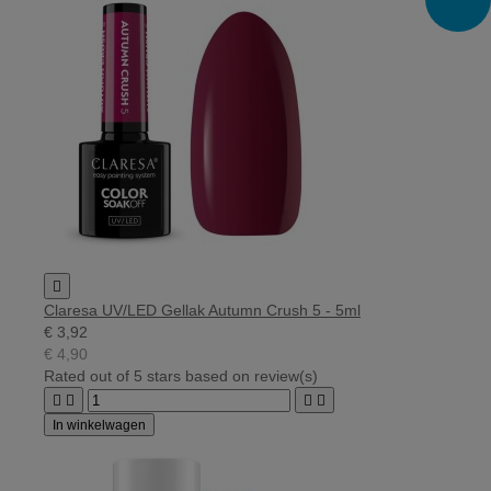

Claresa UV/LED Gellak Autumn Crush 5 - 5ml
€ 3,92
€ 4,90
Rated
out of 5 stars based on
review(s)




In winkelwagen