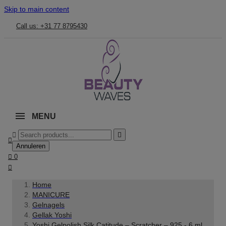
Skip to main content
Call us: +31 77 8795430
MENU



Annuleren

0

Home
MANICURE
Gelnagels
Gellak Yoshi
Yoshi Gelpolish Silk Catitude – Scratcher – 925 - 6 ml