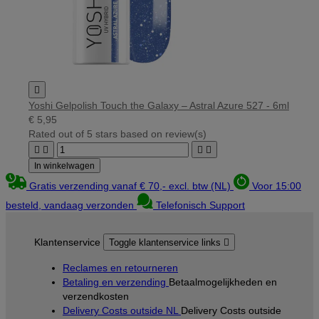

Yoshi Gelpolish Touch the Galaxy – Astral Azure 527 - 6ml
€ 5,95
Rated
out of 5 stars based on
review(s)




In winkelwagen
Gratis verzending vanaf € 70,- excl. btw (NL)
Voor 15:00
besteld, vandaag verzonden
Telefonisch Support
Klantenservice
Toggle klantenservice links

Reclames en retourneren
Betaling en verzending
Betaalmogelijkheden en
verzendkosten
Delivery Costs outside NL
Delivery Costs outside