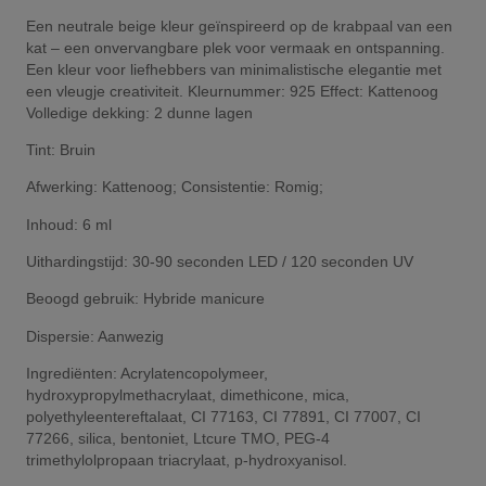
Een neutrale beige kleur geïnspireerd op de krabpaal van een
kat – een onvervangbare plek voor vermaak en ontspanning.
Een kleur voor liefhebbers van minimalistische elegantie met
een vleugje creativiteit. Kleurnummer: 925 Effect: Kattenoog
Volledige dekking: 2 dunne lagen
Tint: Bruin
Afwerking: Kattenoog; Consistentie: Romig;
Inhoud: 6 ml
Uithardingstijd: 30-90 seconden LED / 120 seconden UV
Beoogd gebruik: Hybride manicure
Dispersie: Aanwezig
Ingrediënten: Acrylatencopolymeer,
hydroxypropylmethacrylaat, dimethicone, mica,
polyethyleentereftalaat, CI 77163, CI 77891, CI 77007, CI
77266, silica, bentoniet, Ltcure TMO, PEG-4
trimethylolpropaan triacrylaat, p-hydroxyanisol.