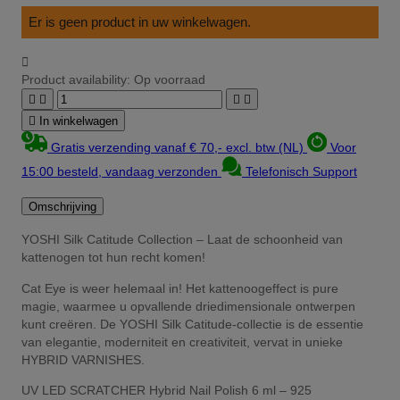
Er is geen product in uw winkelwagen.

Product availability:
Op voorraad





In winkelwagen
Gratis verzending vanaf € 70,- excl. btw (NL)
Voor
15:00 besteld, vandaag verzonden
Telefonisch Support
Omschrijving
YOSHI Silk Catitude Collection – Laat de schoonheid van
kattenogen tot hun recht komen!
Cat Eye is weer helemaal in! Het kattenoogeffect is pure
magie, waarmee u opvallende driedimensionale ontwerpen
kunt creëren. De YOSHI Silk Catitude-collectie is de essentie
van elegantie, moderniteit en creativiteit, vervat in unieke
HYBRID VARNISHES.
UV LED SCRATCHER Hybrid Nail Polish 6 ml – 925