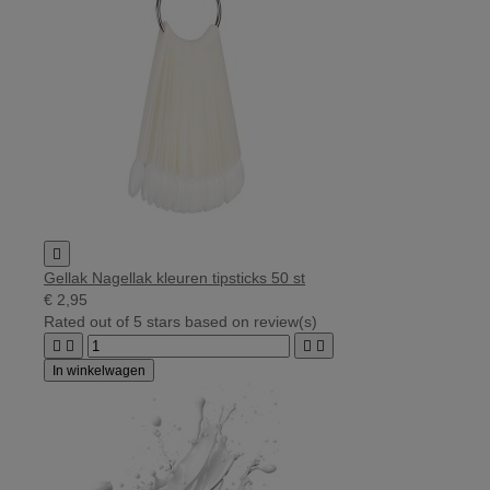

Gellak Nagellak kleuren tipsticks 50 st
€ 2,95
Rated
out of 5 stars based on
review(s)




In winkelwagen