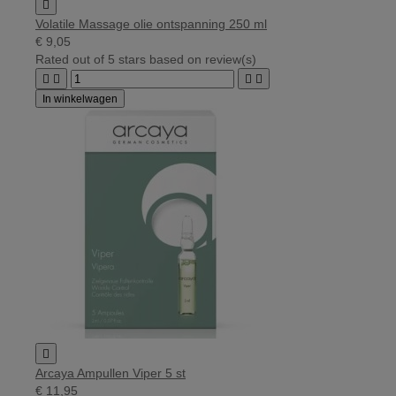

Volatile Massage olie ontspanning 250 ml
€ 9,05
Rated
out of 5 stars based on
review(s)




In winkelwagen

Arcaya Ampullen Viper 5 st
€ 11,95