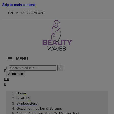
Skip to main content
Call us: +31 77 8795430
MENU



Annuleren

0

Home
BEAUTY
Skinboosters
Gezichtsampullen & Serums
Arcaya Ampullen Stem Cell Actives 5 st