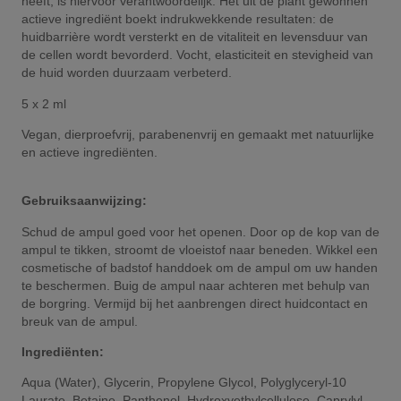
heeft, is hiervoor verantwoordelijk. Het uit de plant gewonnen
actieve ingrediënt boekt indrukwekkende resultaten: de
huidbarrière wordt versterkt en de vitaliteit en levensduur van
de cellen wordt bevorderd. Vocht, elasticiteit en stevigheid van
de huid worden duurzaam verbeterd.
5 x 2 ml
Vegan, dierproefvrij, parabenenvrij en gemaakt met natuurlijke
en actieve ingrediënten.
Gebruiksaanwijzing:
Schud de ampul goed voor het openen. Door op de kop van de
ampul te tikken, stroomt de vloeistof naar beneden. Wikkel een
cosmetische of badstof handdoek om de ampul om uw handen
te beschermen. Buig de ampul naar achteren met behulp van
de borgring. Vermijd bij het aanbrengen direct huidcontact en
breuk van de ampul.
Ingrediënten:
Aqua (Water), Glycerin, Propylene Glycol, Polyglyceryl-10
Laurate, Betaine, Panthenol, Hydroxyethylcellulose, Caprylyl