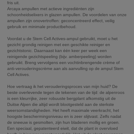
fris uit.
Arcaya ampullen met actieve ingrediënten zijn
schoonheidselixers in glazen ampullen. De voordelen van onze
ampullen zijn onovertroffen: geconcentreerd effect, veilig
gebruik en minimale productbehoud.
Voordat u de Stem Cell Actives-ampul gebruikt, moet u het
gezicht grondig reinigen met een geschikte reiniger en
gezichtstonic. Daarnaast kan één keer per week een
reinigende gezichtspeeling (bijv. amberpeeling) worden
gebruikt. Breng vervolgens een vochtinbrengende crème of
anti-verouderingscrème aan als aanvulling op de ampul Stem
Cell Actives.
Hoe vertraag ik het verouderingsproces van mijn huid? De
beste overlevende tegen de tekenen van de tijd: de alpenroos
is een kleurrijke, zeer robuuste bergplant afkomstig uit de
Duitse Alpen die altijd wordt blootgesteld aan de sterkste
weersomstandigheden. Het heeft maximale veerkracht, het
hoogste beschermingsniveau en is zeer slijtvast. Zelfs nadat
de sneeuw is gesmolten, zijn hun bladeren mollig en groen.
Een speciaal, gepatenteerd eiwit, dat de plant in overvloed