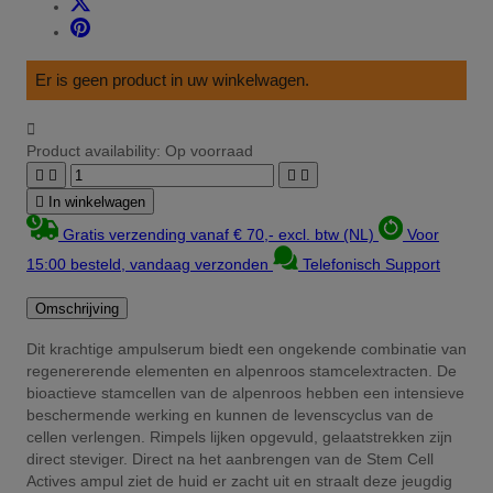
Er is geen product in uw winkelwagen.

Product availability:
Op voorraad





In winkelwagen
Gratis verzending vanaf € 70,- excl. btw (NL)
Voor
15:00 besteld, vandaag verzonden
Telefonisch Support
Omschrijving
Dit krachtige ampulserum biedt een ongekende combinatie van
regenererende elementen en alpenroos stamcelextracten. De
bioactieve stamcellen van de alpenroos hebben een intensieve
beschermende werking en kunnen de levenscyclus van de
cellen verlengen. Rimpels lijken opgevuld, gelaatstrekken zijn
direct steviger. Direct na het aanbrengen van de Stem Cell
Actives ampul ziet de huid er zacht uit en straalt deze jeugdig