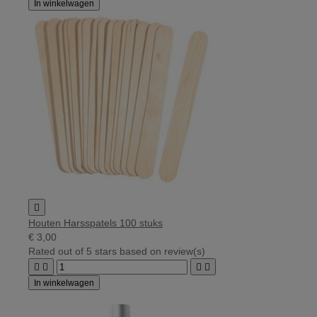
In winkelwagen

Houten Harsspatels 100 stuks
€ 3,00
Rated
out of 5 stars based on
review(s)




In winkelwagen