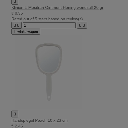

Klinion L-Mesitran Ointment Honing wondzalf 20 gr
€ 8,95
Rated
out of 5 stars based on
review(s)




In winkelwagen

Handspiegel Peach 10 x 23 cm
€ 2,45