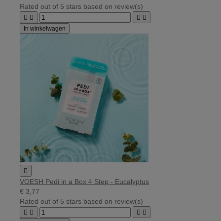
Rated
out of 5 stars based on
review(s)




In winkelwagen

VOESH Pedi in a Box 4 Step - Eucalyptus
€ 3,77
Rated
out of 5 stars based on
review(s)



