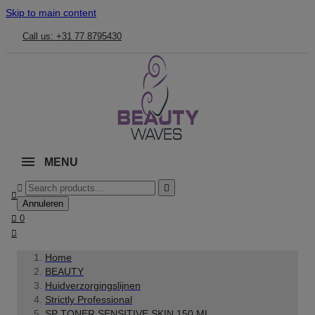
Skip to main content
Call us: +31 77 8795430
MENU



Annuleren

0

Home
BEAUTY
Huidverzorgingslijnen
Strictly Professional
SP TONER SENSITIVE SKIN 150 ML