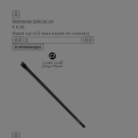

Bodywrap folie op rol
€ 8,95
Rated
out of 5 stars based on
review(s)




In winkelwagen
