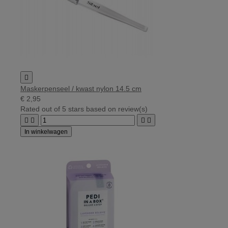

Maskerpenseel / kwast nylon 14.5 cm
€ 2,95
Rated
out of 5 stars based on
review(s)




In winkelwagen