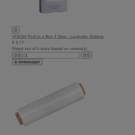

VOESH Pedi in a Box 4 Step - Lavender Relieve
€ 3,77
Rated
out of 5 stars based on
review(s)




In winkelwagen