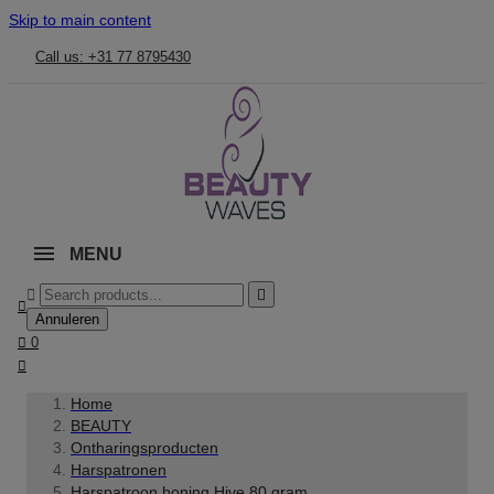
Skip to main content
Call us: +31 77 8795430
MENU



Annuleren

0

Home
BEAUTY
Ontharingsproducten
Harspatronen
Harspatroon honing Hive 80 gram