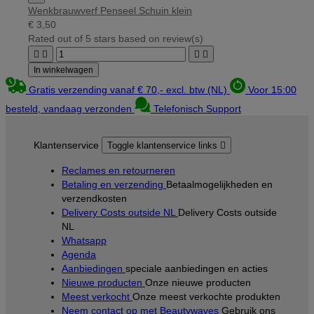
Wenkbrauwverf Penseel Schuin klein
€ 3,50
Rated
out of 5 stars based on
review(s)




In winkelwagen
Gratis verzending vanaf € 70,- excl. btw (NL)
Voor 15:00
besteld, vandaag verzonden
Telefonisch Support
Klantenservice
Toggle klantenservice links

Reclames en retourneren
Betaling en verzending
Betaalmogelijkheden en
verzendkosten
Delivery Costs outside NL
Delivery Costs outside
NL
Whatsapp
Agenda
Aanbiedingen
speciale aanbiedingen en acties
Nieuwe producten
Onze nieuwe producten
Meest verkocht
Onze meest verkochte produkten
Neem contact op met Beautywaves
Gebruik ons