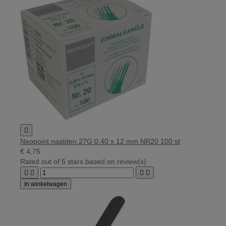

Neopoint naalden 27G 0.40 x 12 mm NR20 100 st
€ 4,75
Rated
out of 5 stars based on
review(s)




In winkelwagen