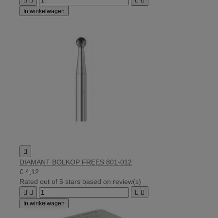




In winkelwagen

DIAMANT BOLKOP FREES 801-012
€ 4,12
Rated
out of 5 stars based on
review(s)




In winkelwagen